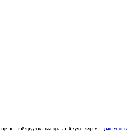
н орчныг сайжруулах, шаардлагатай хууль журам...
цааш унших