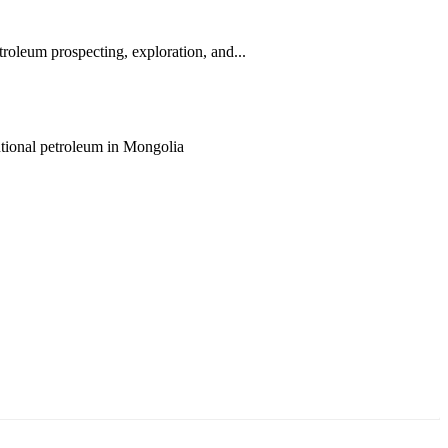
roleum prospecting, exploration, and...
entional petroleum in Mongolia
ун жигүүр