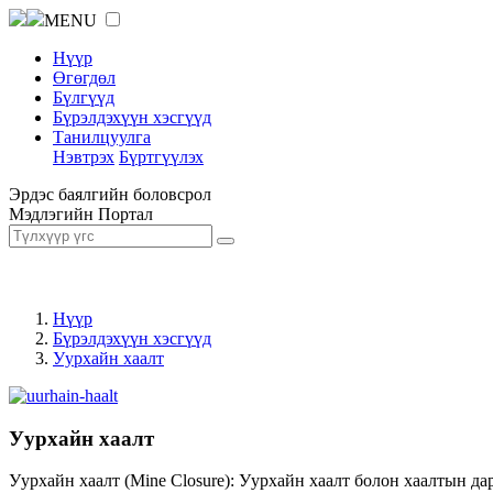
MENU
Нүүр
Өгөгдөл
Бүлгүүд
Бүрэлдэхүүн хэсгүүд
Танилцуулга
Нэвтрэх
Бүртгүүлэх
Эрдэс баялгийн боловсрол
Мэдлэгийн Портал
Нүүр
Бүрэлдэхүүн хэсгүүд
Уурхайн хаалт
Уурхайн хаалт
Уурхайн хаалт (Mine Closure): Уурхайн хаалт болон хаалтын да