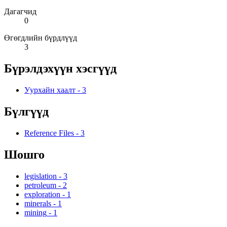
Дагагчид
0
Өгөгдлийн бүрдлүүд
3
Бүрэлдэхүүн хэсгүүд
Уурхайн хаалт
-
3
Бүлгүүд
Reference Files
-
3
Шошго
legislation
-
3
petroleum
-
2
exploration
-
1
minerals
-
1
mining
-
1