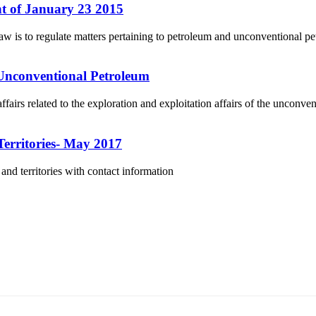
 of January 23 2015
is to regulate matters pertaining to petroleum and unconventional pet
 Unconventional Petroleum
airs related to the exploration and exploitation affairs of the unconv
Territories- May 2017
and territories with contact information
5170, Чингэлтэй дүүрэг, Барилгачдын талбай-3, Засгийн газрын XII байр, бару