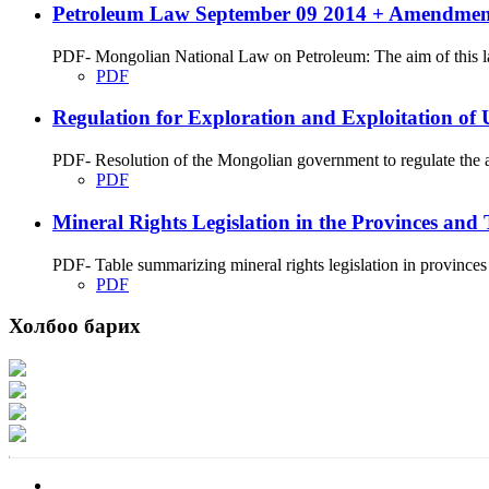
Petroleum Law September 09 2014 + Amendment
PDF- Mongolian National Law on Petroleum: The aim of this law 
PDF
Regulation for Exploration and Exploitation of
PDF- Resolution of the Mongolian government to regulate the aff
PDF
Mineral Rights Legislation in the Provinces and 
PDF- Table summarizing mineral rights legislation in provinces 
PDF
Холбоо барих
Хаяг: Ашигт малтмал, газрын тосны газар, Монгол Улс, Улаанбаатар хот 1
Факс: 976-11-310370
Вэб админ: 976-51-263915
Цахим шуудан: info@mrpam.gov.mn