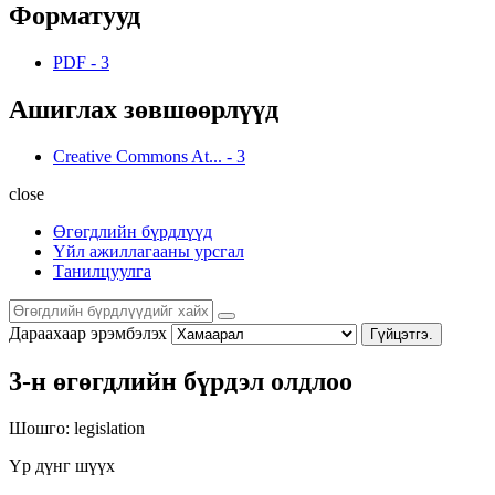
Форматууд
PDF
-
3
Ашиглах зөвшөөрлүүд
Creative Commons At...
-
3
close
Өгөгдлийн бүрдлүүд
Үйл ажиллагааны урсгал
Танилцуулга
Дараахаар эрэмбэлэх
Гүйцэтгэ.
3-н өгөгдлийн бүрдэл олдлоо
Шошго:
legislation
Үр дүнг шүүх