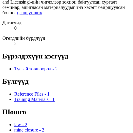
and Licensing)-ийн чиглэлээр зохион байгуулсан сургалт
семинар, ашигласан материалуудыг энэ хэсэгт байршуулсан
болно.
цааш унших
Дагагчид
0
Өгөгдлийн бүрдлүүд
2
Бүрэлдэхүүн хэсгүүд
Тусгай зөвшөөрөл
-
2
Бүлгүүд
Reference Files
-
1
Training Materials
-
1
Шошго
law
-
2
mine closure
-
2