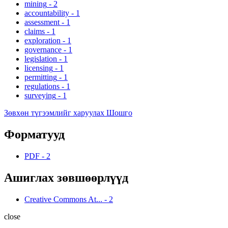
mining
-
2
accountability
-
1
assessment
-
1
claims
-
1
exploration
-
1
governance
-
1
legislation
-
1
licensing
-
1
permitting
-
1
regulations
-
1
surveying
-
1
Зөвхөн түгээмлийг харуулах Шошго
Форматууд
PDF
-
2
Ашиглах зөвшөөрлүүд
Creative Commons At...
-
2
close