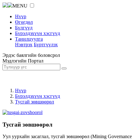
MENU
Нүүр
Өгөгдөл
Бүлгүүд
Бүрэлдэхүүн хэсгүүд
Танилцуулга
Нэвтрэх
Бүртгүүлэх
Эрдэс баялгийн боловсрол
Мэдлэгийн Портал
Нүүр
Бүрэлдэхүүн хэсгүүд
Тусгай зөвшөөрөл
Тусгай зөвшөөрөл
Уул уурхайн засаглал, тусгай зөвшөөрөл (Mining Governance