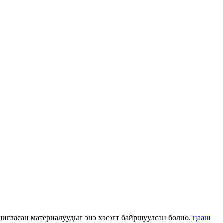
 ашигласан материалуудыг энэ хэсэгт байршуулсан болно.
цааш