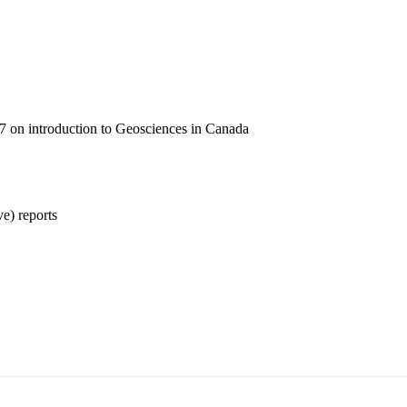
 on introduction to Geosciences in Canada
ve) reports
5170, Чингэлтэй дүүрэг, Барилгачдын талбай-3, Засгийн газрын XII байр, бару