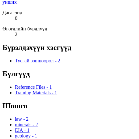
унших
Дагагчид
0
Өгөгдлийн бүрдлүүд
2
Бүрэлдэхүүн хэсгүүд
Тусгай зөвшөөрөл
-
2
Бүлгүүд
Reference Files
-
1
Training Materials
-
1
Шошго
law
-
2
minerals
-
2
EIA
-
1
geology
-
1