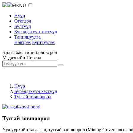
MENU
Нүүр
Өгөгдөл
Бүлгүүд
Бүрэлдэхүүн хэсгүүд
Танилцуулга
Нэвтрэх
Бүртгүүлэх
Эрдэс баялгийн боловсрол
Мэдлэгийн Портал
Нүүр
Бүрэлдэхүүн хэсгүүд
Тусгай зөвшөөрөл
Тусгай зөвшөөрөл
Уул уурхайн засаглал, тусгай зөвшөөрөл (Mining Governance an