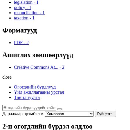
legislation
-
1
policy
-
1
reconciliation
-
1
taxation
-
1
Форматууд
PDF
-
2
Ашиглах зөвшөөрлүүд
Creative Commons At...
-
2
close
Өгөгдлийн бүрдлүүд
Үйл ажиллагааны урсгал
Танилцуулга
Дараахаар эрэмбэлэх
Гүйцэтгэ.
2-н өгөгдлийн бүрдэл олдлоо