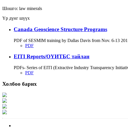
Шошго:
law
minerals
Үр дүнг шүүх
Canada Geoscience Structure Programs
PDF of SESMIM training by Dallas Davis from Nov. 6-13 2017
PDF
EITI Reports/ОҮИТБС тайлан
PDFs- Series of EITI (Extractive Industry Transparency Initiati
PDF
Холбоо барих
Хаяг: Ашигт малтмал, газрын тосны газар, Монгол Улс, Улаанбаатар хот 1
Факс: 976-11-310370
Вэб админ: 976-51-263915
Цахим шуудан: info@mrpam.gov.mn