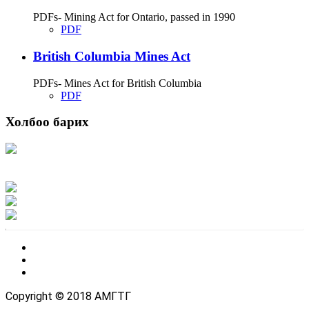
PDFs- Mining Act for Ontario, passed in 1990
PDF
British Columbia Mines Act
PDFs- Mines Act for British Columbia
PDF
Холбоо барих
Хаяг: Ашигт малтмал, газрын тосны газар, Монгол Улс, Улаанбаатар хот
15170, Чингэлтэй дүүрэг, Барилгачдын талбай-3, Засгийн газрын XII байр,
баруун жигүүр
Факс: 976-11-310370
Вэб админ: 976-51-263915
Цахим шуудан: info@mrpam.gov.mn
Copyright © 2018 АМГТГ