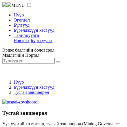
MENU
Нүүр
Өгөгдөл
Бүлгүүд
Бүрэлдэхүүн хэсгүүд
Танилцуулга
Нэвтрэх
Бүртгүүлэх
Эрдэс баялгийн боловсрол
Мэдлэгийн Портал
Нүүр
Бүрэлдэхүүн хэсгүүд
Тусгай зөвшөөрөл
Тусгай зөвшөөрөл
Уул уурхайн засаглал, тусгай зөвшөөрөл (Mining Governance