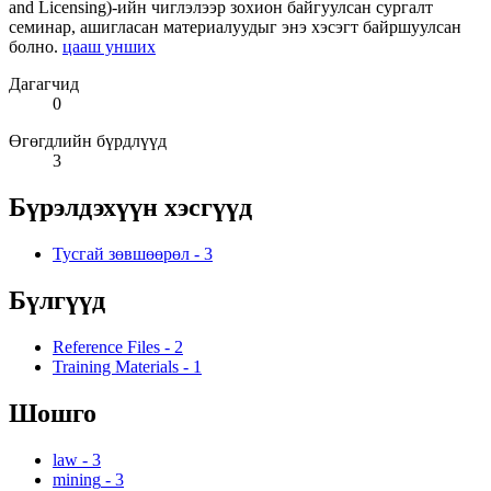
and Licensing)-ийн чиглэлээр зохион байгуулсан сургалт
семинар, ашигласан материалуудыг энэ хэсэгт байршуулсан
болно.
цааш унших
Дагагчид
0
Өгөгдлийн бүрдлүүд
3
Бүрэлдэхүүн хэсгүүд
Тусгай зөвшөөрөл
-
3
Бүлгүүд
Reference Files
-
2
Training Materials
-
1
Шошго
law
-
3
mining
-
3