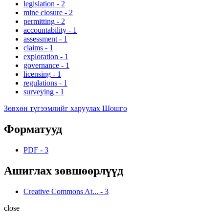
legislation
-
2
mine closure
-
2
permitting
-
2
accountability
-
1
assessment
-
1
claims
-
1
exploration
-
1
governance
-
1
licensing
-
1
regulations
-
1
surveying
-
1
Зөвхөн түгээмлийг харуулах Шошго
Форматууд
PDF
-
3
Ашиглах зөвшөөрлүүд
Creative Commons At...
-
3
close