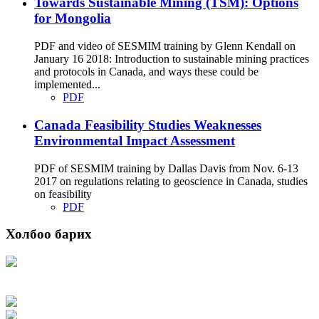
Towards Sustainable Mining (TSM): Options
for Mongolia
PDF and video of SESMIM training by Glenn Kendall on
January 16 2018: Introduction to sustainable mining practices
and protocols in Canada, and ways these could be
implemented...
PDF
Canada Feasibility Studies Weaknesses
Environmental Impact Assessment
PDF of SESMIM training by Dallas Davis from Nov. 6-13
2017 on regulations relating to geoscience in Canada, studies
on feasibility
PDF
Холбоо барих
Хаяг: Ашигт малтмал, газрын тосны газар, Монгол Улс, Улаанбаатар хот
15170, Чингэлтэй дүүрэг, Барилгачдын талбай-3, Засгийн газрын XII байр,
баруун жигүүр
Факс: 976-11-310370
Вэб админ: 976-51-263915