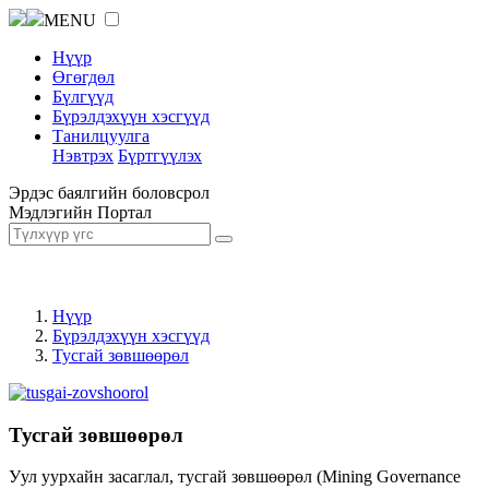
MENU
Нүүр
Өгөгдөл
Бүлгүүд
Бүрэлдэхүүн хэсгүүд
Танилцуулга
Нэвтрэх
Бүртгүүлэх
Эрдэс баялгийн боловсрол
Мэдлэгийн Портал
Нүүр
Бүрэлдэхүүн хэсгүүд
Тусгай зөвшөөрөл
Тусгай зөвшөөрөл
Уул уурхайн засаглал, тусгай зөвшөөрөл (Mining Governance