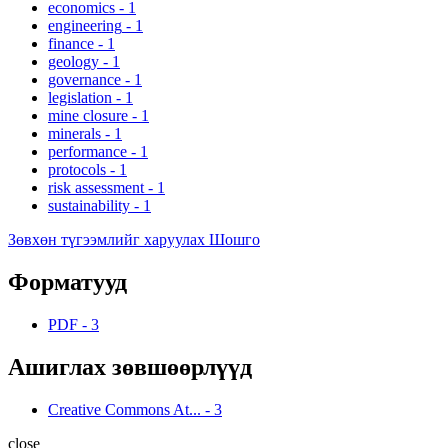
economics
-
1
engineering
-
1
finance
-
1
geology
-
1
governance
-
1
legislation
-
1
mine closure
-
1
minerals
-
1
performance
-
1
protocols
-
1
risk assessment
-
1
sustainability
-
1
Зөвхөн түгээмлийг харуулах Шошго
Форматууд
PDF
-
3
Ашиглах зөвшөөрлүүд
Creative Commons At...
-
3
close