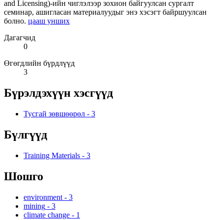
and Licensing)-ийн чиглэлээр зохион байгуулсан сургалт
семинар, ашигласан материалуудыг энэ хэсэгт байршуулсан
болно.
цааш унших
Дагагчид
0
Өгөгдлийн бүрдлүүд
3
Бүрэлдэхүүн хэсгүүд
Тусгай зөвшөөрөл
-
3
Бүлгүүд
Training Materials
-
3
Шошго
environment
-
3
mining
-
3
climate change
-
1