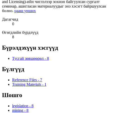
and Licensing)-ийн чиглэлээр зохион байгуулсан сургалт
семинар, ашигласан материалуудыг энэ хэсэгт байршуулсан
болно.
цааш унших
Дагагчид
0
Өгөгдлийн бүрдлүүд
8
Бүрэлдэхүүн хэсгүүд
Тусгай зөвшөөрөл
-
8
Бүлгүүд
Reference Files
-
7
Training Materials
-
1
Шошго
legislation
-
8
mining
-
8