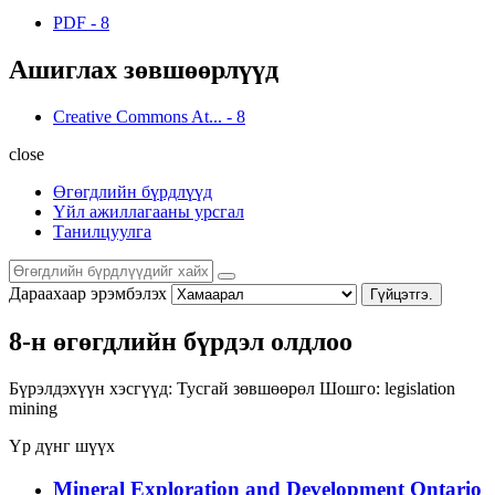
PDF
-
8
Ашиглах зөвшөөрлүүд
Creative Commons At...
-
8
close
Өгөгдлийн бүрдлүүд
Үйл ажиллагааны урсгал
Танилцуулга
Дараахаар эрэмбэлэх
Гүйцэтгэ.
8-н өгөгдлийн бүрдэл олдлоо
Бүрэлдэхүүн хэсгүүд:
Тусгай зөвшөөрөл
Шошго:
legislation
mining
Үр дүнг шүүх
Mineral Exploration and Development Ontario