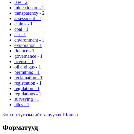
law
-
2
mine closure
-
2
transparency
-
2
assessment
-
1
claims
-
1
coal
-
1
eia
-
1
environment
-
1
exploration
-
1
finance
-
1
governance
-
1
license
-
1
oil and gas
-
1
permitting
-
1
reclamation
-
1
registration
-
1
regulation
-
1
regulations
-
1
surveying
-
1
titles
-
1
Зөвхөн түгээмлийг харуулах Шошго
Форматууд