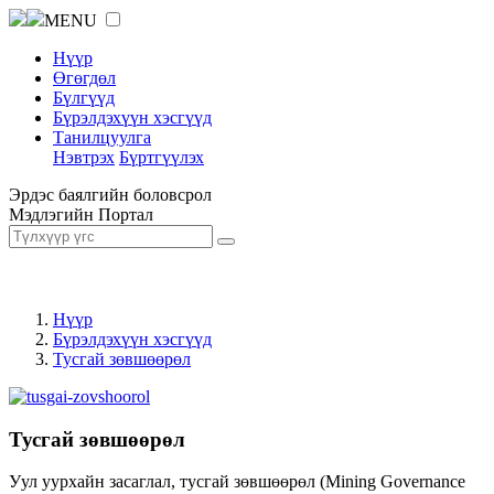
MENU
Нүүр
Өгөгдөл
Бүлгүүд
Бүрэлдэхүүн хэсгүүд
Танилцуулга
Нэвтрэх
Бүртгүүлэх
Эрдэс баялгийн боловсрол
Мэдлэгийн Портал
Нүүр
Бүрэлдэхүүн хэсгүүд
Тусгай зөвшөөрөл
Тусгай зөвшөөрөл
Уул уурхайн засаглал, тусгай зөвшөөрөл (Mining Governance