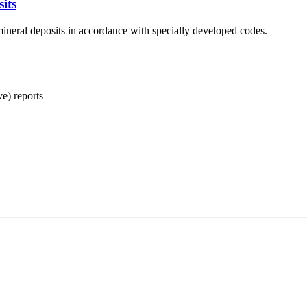
its
ineral deposits in accordance with specially developed codes.
ve) reports
5170, Чингэлтэй дүүрэг, Барилгачдын талбай-3, Засгийн газрын XII байр, бару