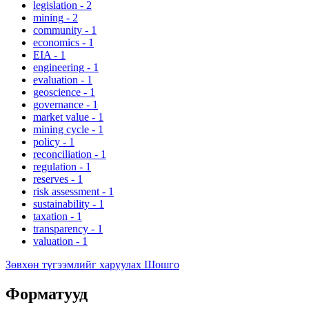
legislation
-
2
mining
-
2
community
-
1
economics
-
1
EIA
-
1
engineering
-
1
evaluation
-
1
geoscience
-
1
governance
-
1
market value
-
1
mining cycle
-
1
policy
-
1
reconciliation
-
1
regulation
-
1
reserves
-
1
risk assessment
-
1
sustainability
-
1
taxation
-
1
transparency
-
1
valuation
-
1
Зөвхөн түгээмлийг харуулах Шошго
Форматууд