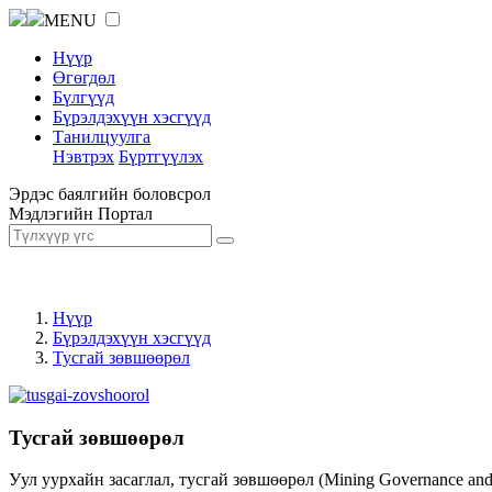
MENU
Нүүр
Өгөгдөл
Бүлгүүд
Бүрэлдэхүүн хэсгүүд
Танилцуулга
Нэвтрэх
Бүртгүүлэх
Эрдэс баялгийн боловсрол
Мэдлэгийн Портал
Нүүр
Бүрэлдэхүүн хэсгүүд
Тусгай зөвшөөрөл
Тусгай зөвшөөрөл
Уул уурхайн засаглал, тусгай зөвшөөрөл (Mining Governance an