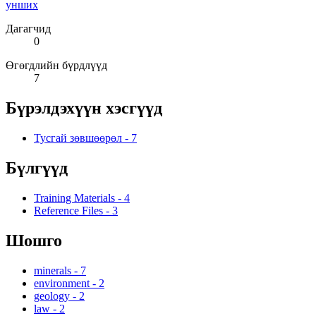
унших
Дагагчид
0
Өгөгдлийн бүрдлүүд
7
Бүрэлдэхүүн хэсгүүд
Тусгай зөвшөөрөл
-
7
Бүлгүүд
Training Materials
-
4
Reference Files
-
3
Шошго
minerals
-
7
environment
-
2
geology
-
2
law
-
2