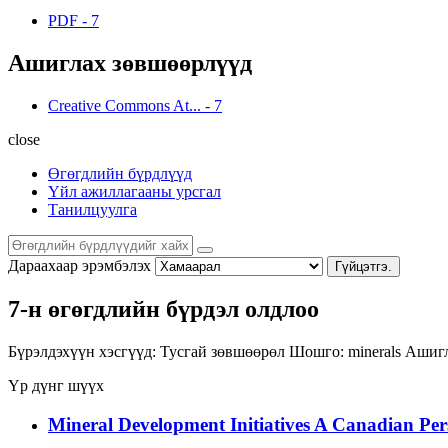
PDF
-
7
Ашиглах зөвшөөрлүүд
Creative Commons At...
-
7
close
Өгөгдлийн бүрдлүүд
Үйл ажиллагааны урсгал
Танилцуулга
Дараахаар эрэмбэлэх
Гүйцэтгэ.
7-н өгөгдлийн бүрдэл олдлоо
Бүрэлдэхүүн хэсгүүд:
Тусгай зөвшөөрөл
Шошго:
minerals
Ашигл
Үр дүнг шүүх
Mineral Development Initiatives A Canadian Per