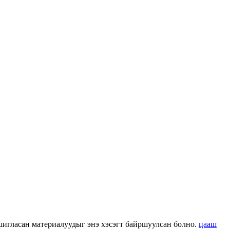
 ашигласан материалуудыг энэ хэсэгт байршуулсан болно.
цааш