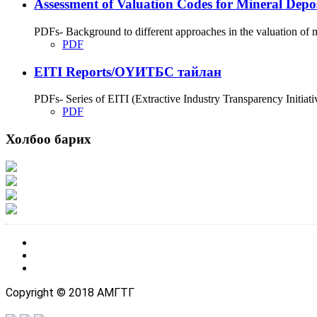
Assessment of Valuation Codes for Mineral Depos
PDFs- Background to different approaches in the valuation of m
PDF
EITI Reports/ОҮИТБС тайлан
PDFs- Series of EITI (Extractive Industry Transparency Initiati
PDF
Холбоо барих
Хаяг: Ашигт малтмал, газрын тосны газар, Монгол Улс, Улаанбаатар хот 1
Факс: 976-11-310370
Вэб админ: 976-51-263915
Цахим шуудан: info@mrpam.gov.mn
Copyright © 2018 АМГТГ