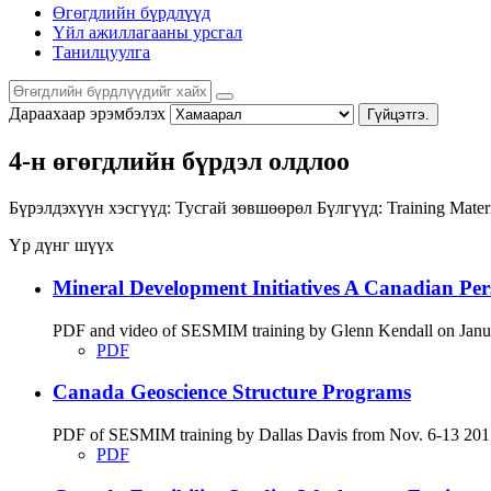
Өгөгдлийн бүрдлүүд
Үйл ажиллагааны урсгал
Танилцуулга
Дараахаар эрэмбэлэх
Гүйцэтгэ.
4-н өгөгдлийн бүрдэл олдлоо
Бүрэлдэхүүн хэсгүүд:
Тусгай зөвшөөрөл
Бүлгүүд:
Training Mater
Үр дүнг шүүх
Mineral Development Initiatives A Canadian Per
PDF and video of SESMIM training by Glenn Kendall on Januar
PDF
Canada Geoscience Structure Programs
PDF of SESMIM training by Dallas Davis from Nov. 6-13 2017
PDF