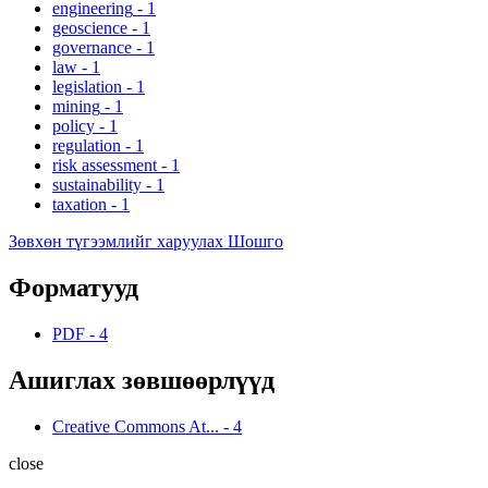
engineering
-
1
geoscience
-
1
governance
-
1
law
-
1
legislation
-
1
mining
-
1
policy
-
1
regulation
-
1
risk assessment
-
1
sustainability
-
1
taxation
-
1
Зөвхөн түгээмлийг харуулах Шошго
Форматууд
PDF
-
4
Ашиглах зөвшөөрлүүд
Creative Commons At...
-
4
close