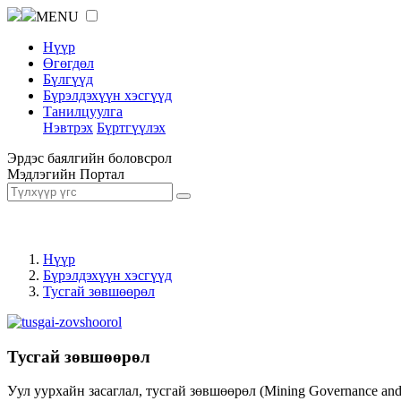
MENU
Нүүр
Өгөгдөл
Бүлгүүд
Бүрэлдэхүүн хэсгүүд
Танилцуулга
Нэвтрэх
Бүртгүүлэх
Эрдэс баялгийн боловсрол
Мэдлэгийн Портал
Нүүр
Бүрэлдэхүүн хэсгүүд
Тусгай зөвшөөрөл
Тусгай зөвшөөрөл
Уул уурхайн засаглал, тусгай зөвшөөрөл (Mining Governance an