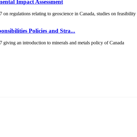
mental Impact Assessment
 regulations relating to geoscience in Canada, studies on feasibility
sibilities Policies and Stra...
iving an introduction to minerals and metals policy of Canada
5170, Чингэлтэй дүүрэг, Барилгачдын талбай-3, Засгийн газрын XII байр, бару