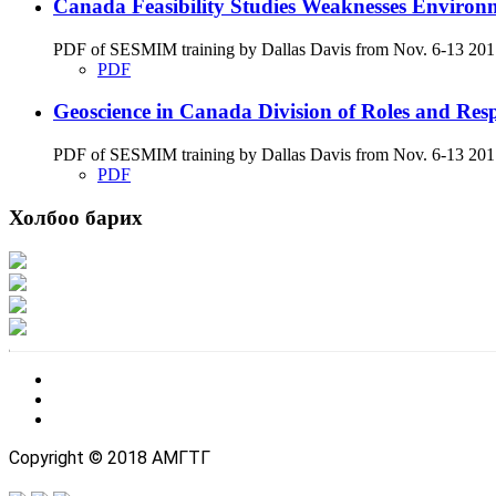
Canada Feasibility Studies Weaknesses Environ
PDF of SESMIM training by Dallas Davis from Nov. 6-13 2017 on
PDF
Geoscience in Canada Division of Roles and Respon
PDF of SESMIM training by Dallas Davis from Nov. 6-13 2017 g
PDF
Холбоо барих
Хаяг: Ашигт малтмал, газрын тосны газар, Монгол Улс, Улаанбаатар хот 1
Факс: 976-11-310370
Вэб админ: 976-51-263915
Цахим шуудан: info@mrpam.gov.mn
Copyright © 2018 АМГТГ