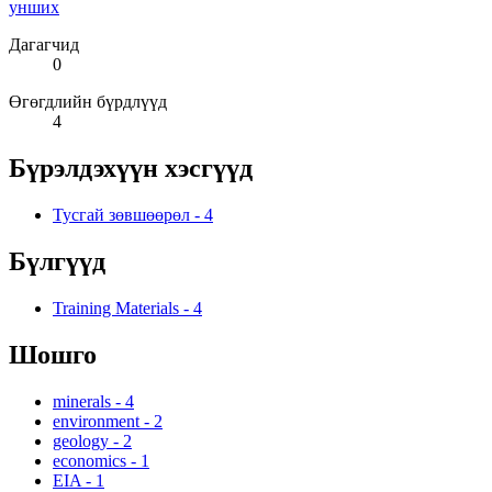
унших
Дагагчид
0
Өгөгдлийн бүрдлүүд
4
Бүрэлдэхүүн хэсгүүд
Тусгай зөвшөөрөл
-
4
Бүлгүүд
Training Materials
-
4
Шошго
minerals
-
4
environment
-
2
geology
-
2
economics
-
1
EIA
-
1