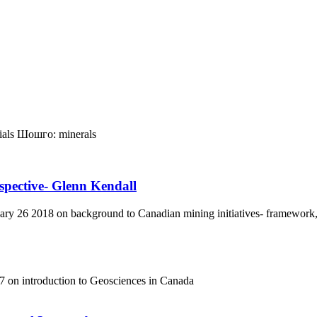
ials
Шошго:
minerals
spective- Glenn Kendall
y 26 2018 on background to Canadian mining initiatives- framework,
 on introduction to Geosciences in Canada