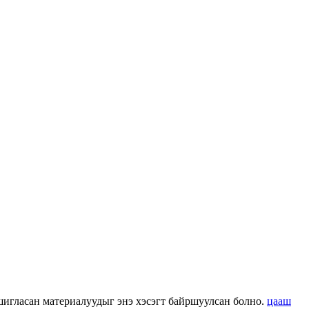
 ашигласан материалуудыг энэ хэсэгт байршуулсан болно.
цааш