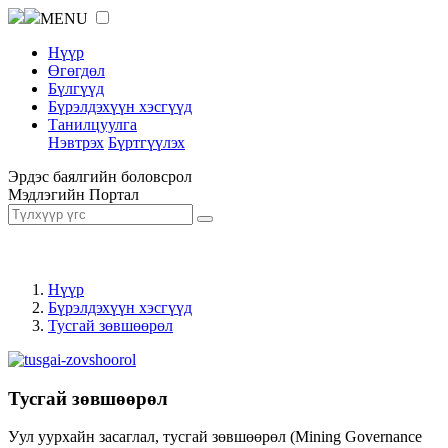
MENU
Нүүр
Өгөгдөл
Бүлгүүд
Бүрэлдэхүүн хэсгүүд
Танилцуулга
Нэвтрэх
Бүртгүүлэх
Эрдэс баялгийн боловсрол
Мэдлэгийн Портал
Нүүр
Бүрэлдэхүүн хэсгүүд
Тусгай зөвшөөрөл
Тусгай зөвшөөрөл
Уул уурхайн засаглал, тусгай зөвшөөрөл (Mining Governance