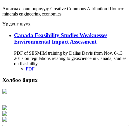
Ашиглах зөвшөөрлүүд:
Creative Commons Attribution
Шошго:
minerals
engineering
economics
Үр дүнг шүүх
Canada Feasibility Studies Weaknesses
Environmental Impact Assessment
PDF of SESMIM training by Dallas Davis from Nov. 6-13
2017 on regulations relating to geoscience in Canada, studies
on feasibility
PDF
Холбоо барих
Хаяг: Ашигт малтмал, газрын тосны газар, Монгол Улс, Улаанбаатар хот
15170, Чингэлтэй дүүрэг, Барилгачдын талбай-3, Засгийн газрын XII байр,
баруун жигүүр
Факс: 976-11-310370
Вэб админ: 976-51-263915
Цахим шуудан: info@mrpam.gov.mn