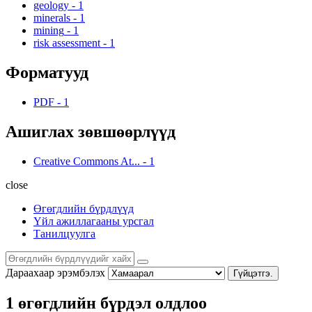
geology
-
1
minerals
-
1
mining
-
1
risk assessment
-
1
Форматууд
PDF
-
1
Ашиглах зөвшөөрлүүд
Creative Commons At...
-
1
close
Өгөгдлийн бүрдлүүд
Үйл ажиллагааны урсгал
Танилцуулга
Дараахаар эрэмбэлэх
Гүйцэтгэ.
1 өгөгдлийн бүрдэл олдлоо