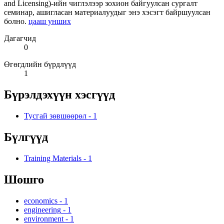
and Licensing)-ийн чиглэлээр зохион байгуулсан сургалт
семинар, ашигласан материалуудыг энэ хэсэгт байршуулсан
болно.
цааш унших
Дагагчид
0
Өгөгдлийн бүрдлүүд
1
Бүрэлдэхүүн хэсгүүд
Тусгай зөвшөөрөл
-
1
Бүлгүүд
Training Materials
-
1
Шошго
economics
-
1
engineering
-
1
environment
-
1