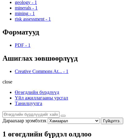
geology
-
1
minerals
-
1
mining
-
1
risk assessment
-
1
Форматууд
PDF
-
1
Ашиглах зөвшөөрлүүд
Creative Commons At...
-
1
close
Өгөгдлийн бүрдлүүд
Үйл ажиллагааны урсгал
Танилцуулга
Дараахаар эрэмбэлэх
Гүйцэтгэ.
1 өгөгдлийн бүрдэл олдлоо