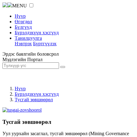
MENU
Нүүр
Өгөгдөл
Бүлгүүд
Бүрэлдэхүүн хэсгүүд
Танилцуулга
Нэвтрэх
Бүртгүүлэх
Эрдэс баялгийн боловсрол
Мэдлэгийн Портал
Нүүр
Бүрэлдэхүүн хэсгүүд
Тусгай зөвшөөрөл
Тусгай зөвшөөрөл
Уул уурхайн засаглал, тусгай зөвшөөрөл (Mining Governance