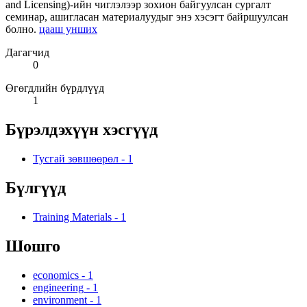
and Licensing)-ийн чиглэлээр зохион байгуулсан сургалт
семинар, ашигласан материалуудыг энэ хэсэгт байршуулсан
болно.
цааш унших
Дагагчид
0
Өгөгдлийн бүрдлүүд
1
Бүрэлдэхүүн хэсгүүд
Тусгай зөвшөөрөл
-
1
Бүлгүүд
Training Materials
-
1
Шошго
economics
-
1
engineering
-
1
environment
-
1