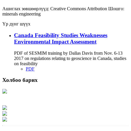
Ашиглах зөвшөөрлүүд:
Creative Commons Attribution
Шошго:
minerals
engineering
Үр дүнг шүүх
Canada Feasibility Studies Weaknesses
Environmental Impact Assessment
PDF of SESMIM training by Dallas Davis from Nov. 6-13
2017 on regulations relating to geoscience in Canada, studies
on feasibility
PDF
Холбоо барих
Хаяг: Ашигт малтмал, газрын тосны газар, Монгол Улс, Улаанбаатар хот
15170, Чингэлтэй дүүрэг, Барилгачдын талбай-3, Засгийн газрын XII байр,
баруун жигүүр
Факс: 976-11-310370
Вэб админ: 976-51-263915
Цахим шуудан: info@mrpam.gov.mn