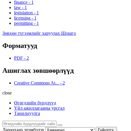
finance
-
1
law
-
1
legislation
-
1
licensing
-
1
permitting
-
1
Зөвхөн түгээмлийг харуулах Шошго
Форматууд
PDF
-
2
Ашиглах зөвшөөрлүүд
Creative Commons At...
-
2
close
Өгөгдлийн бүрдлүүд
Үйл ажиллагааны урсгал
Танилцуулга
Дараахаар эрэмбэлэх
Гүйцэтгэ.