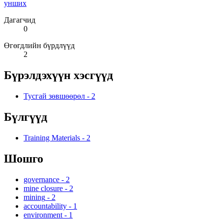
унших
Дагагчид
0
Өгөгдлийн бүрдлүүд
2
Бүрэлдэхүүн хэсгүүд
Тусгай зөвшөөрөл
-
2
Бүлгүүд
Training Materials
-
2
Шошго
governance
-
2
mine closure
-
2
mining
-
2
accountability
-
1
environment
-
1