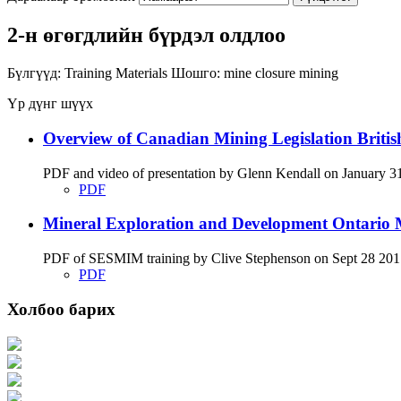
2-н өгөгдлийн бүрдэл олдлоо
Бүлгүүд:
Training Materials
Шошго:
mine closure
mining
Үр дүнг шүүх
Overview of Canadian Mining Legislation Briti
PDF and video of presentation by Glenn Kendall on January 31 
PDF
Mineral Exploration and Development Ontario M
PDF of SESMIM training by Clive Stephenson on Sept 28 2017 di
PDF
Холбоо барих
Хаяг: Ашигт малтмал, газрын тосны газар, Монгол Улс, Улаанбаатар хот 1
Факс: 976-11-310370
Вэб админ: 976-51-263915
Цахим шуудан: info@mrpam.gov.mn