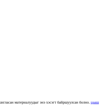
 ашигласан материалуудыг энэ хэсэгт байршуулсан болно.
цааш