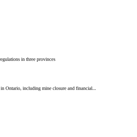
gulations in three provinces
 Ontario, including mine closure and financial...
ун жигүүр