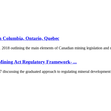
sh Columbia, Ontario, Quebec
2018 outlining the main elements of Canadian mining legislation and re
ining Act Regulatory Framework- ...
scussing the graduated approach to regulating mineral development in
5170, Чингэлтэй дүүрэг, Барилгачдын талбай-3, Засгийн газрын XII байр, бару