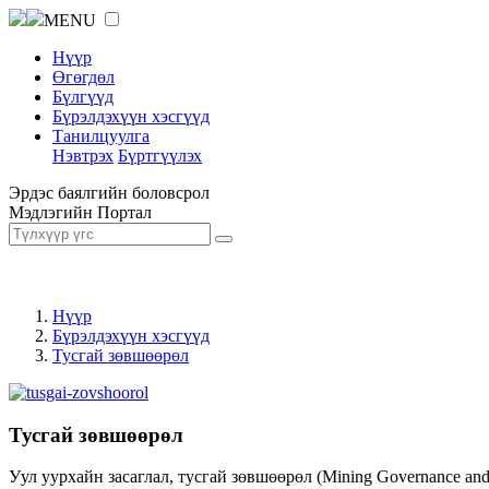
MENU
Нүүр
Өгөгдөл
Бүлгүүд
Бүрэлдэхүүн хэсгүүд
Танилцуулга
Нэвтрэх
Бүртгүүлэх
Эрдэс баялгийн боловсрол
Мэдлэгийн Портал
Нүүр
Бүрэлдэхүүн хэсгүүд
Тусгай зөвшөөрөл
Тусгай зөвшөөрөл
Уул уурхайн засаглал, тусгай зөвшөөрөл (Mining Governance an