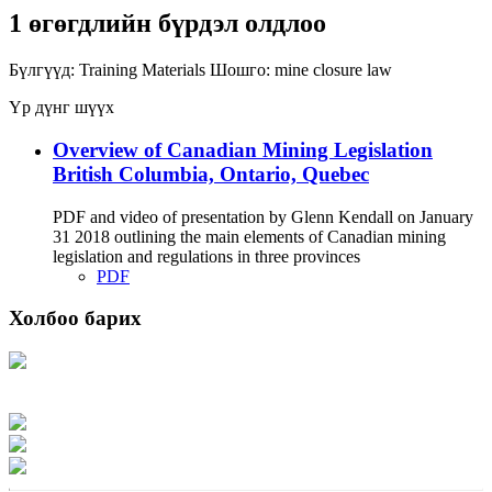
1 өгөгдлийн бүрдэл олдлоо
Бүлгүүд:
Training Materials
Шошго:
mine closure
law
Үр дүнг шүүх
Overview of Canadian Mining Legislation
British Columbia, Ontario, Quebec
PDF and video of presentation by Glenn Kendall on January
31 2018 outlining the main elements of Canadian mining
legislation and regulations in three provinces
PDF
Холбоо барих
Хаяг: Ашигт малтмал, газрын тосны газар, Монгол Улс, Улаанбаатар хот
15170, Чингэлтэй дүүрэг, Барилгачдын талбай-3, Засгийн газрын XII байр,
баруун жигүүр
Факс: 976-11-310370
Вэб админ: 976-51-263915
Цахим шуудан: info@mrpam.gov.mn