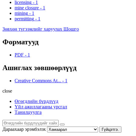
licensing
-
1
mine closure
-
1
mining
-
1
permitting
-
1
Зөвхөн түгээмлийг харуулах Шошго
Форматууд
PDF
-
1
Ашиглах зөвшөөрлүүд
Creative Commons At...
-
1
close
Өгөгдлийн бүрдлүүд
Үйл ажиллагааны урсгал
Танилцуулга
Дараахаар эрэмбэлэх
Гүйцэтгэ.