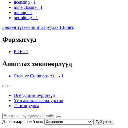
licensing
-
1
mine closure
-
1
mining
-
1
permitting
-
1
Зөвхөн түгээмлийг харуулах Шошго
Форматууд
PDF
-
1
Ашиглах зөвшөөрлүүд
Creative Commons At...
-
1
close
Өгөгдлийн бүрдлүүд
Үйл ажиллагааны урсгал
Танилцуулга
Дараахаар эрэмбэлэх
Гүйцэтгэ.