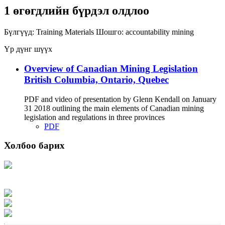
1 өгөгдлийн бүрдэл олдлоо
Бүлгүүд:
Training Materials
Шошго:
accountability
mining
Үр дүнг шүүх
Overview of Canadian Mining Legislation
British Columbia, Ontario, Quebec
PDF and video of presentation by Glenn Kendall on January
31 2018 outlining the main elements of Canadian mining
legislation and regulations in three provinces
PDF
Холбоо барих
Хаяг: Ашигт малтмал, газрын тосны газар, Монгол Улс, Улаанбаатар хот
15170, Чингэлтэй дүүрэг, Барилгачдын талбай-3, Засгийн газрын XII байр,
баруун жигүүр
Факс: 976-11-310370
Вэб админ: 976-51-263915
Цахим шуудан: info@mrpam.gov.mn