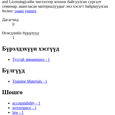
and Licensing)-ийн чиглэлээр зохион байгуулсан сургалт
семинар, ашигласан материалуудыг энэ хэсэгт байршуулсан
болно.
цааш унших
Дагагчид
0
Өгөгдлийн бүрдлүүд
1
Бүрэлдэхүүн хэсгүүд
Тусгай зөвшөөрөл
-
1
Бүлгүүд
Training Materials
-
1
Шошго
accountability
-
1
governance
-
1
law
-
1