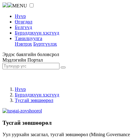
MENU
Нүүр
Өгөгдөл
Бүлгүүд
Бүрэлдэхүүн хэсгүүд
Танилцуулга
Нэвтрэх
Бүртгүүлэх
Эрдэс баялгийн боловсрол
Мэдлэгийн Портал
Нүүр
Бүрэлдэхүүн хэсгүүд
Тусгай зөвшөөрөл
Тусгай зөвшөөрөл
Уул уурхайн засаглал, тусгай зөвшөөрөл (Mining Governance