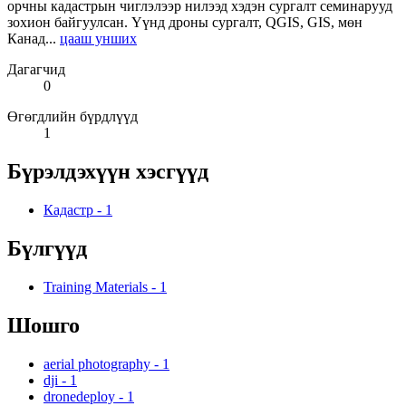
орчны кадастрын чиглэлээр нилээд хэдэн сургалт семинарууд
зохион байгуулсан. Үүнд дроны сургалт, QGIS, GIS, мөн
Канад...
цааш унших
Дагагчид
0
Өгөгдлийн бүрдлүүд
1
Бүрэлдэхүүн хэсгүүд
Кадастр
-
1
Бүлгүүд
Training Materials
-
1
Шошго
aerial photography
-
1
dji
-
1
dronedeploy
-
1