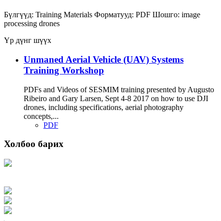
Бүлгүүд:
Training Materials
Форматууд:
PDF
Шошго:
image
processing
drones
Үр дүнг шүүх
Unmaned Aerial Vehicle (UAV) Systems
Training Workshop
PDFs and Videos of SESMIM training presented by Augusto
Ribeiro and Gary Larsen, Sept 4-8 2017 on how to use DJI
drones, including specifications, aerial photography
concepts,...
PDF
Холбоо барих
Хаяг: Ашигт малтмал, газрын тосны газар, Монгол Улс, Улаанбаатар хот
15170, Чингэлтэй дүүрэг, Барилгачдын талбай-3, Засгийн газрын XII байр,
баруун жигүүр
Факс: 976-11-310370
Вэб админ: 976-51-263915
Цахим шуудан: info@mrpam.gov.mn