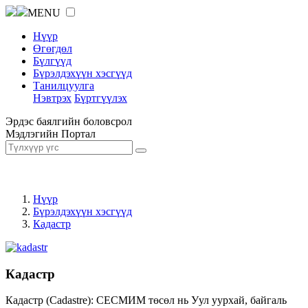
MENU
Нүүр
Өгөгдөл
Бүлгүүд
Бүрэлдэхүүн хэсгүүд
Танилцуулга
Нэвтрэх
Бүртгүүлэх
Эрдэс баялгийн боловсрол
Мэдлэгийн Портал
Нүүр
Бүрэлдэхүүн хэсгүүд
Кадастр
Кадастр
Кадастр (Cadastre): СЕСМИМ төсөл нь Уул уурхай, байгаль