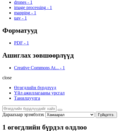
drones
-
1
image processing
-
1
mapping
-
1
uav
-
1
Форматууд
PDF
-
1
Ашиглах зөвшөөрлүүд
Creative Commons At...
-
1
close
Өгөгдлийн бүрдлүүд
Үйл ажиллагааны урсгал
Танилцуулга
Дараахаар эрэмбэлэх
Гүйцэтгэ.
1 өгөгдлийн бүрдэл олдлоо