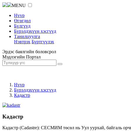
MENU
Нүүр
Өгөгдөл
Бүлгүүд
Бүрэлдэхүүн хэсгүүд
Танилцуулга
Нэвтрэх
Бүртгүүлэх
Эрдэс баялгийн боловсрол
Мэдлэгийн Портал
Нүүр
Бүрэлдэхүүн хэсгүүд
Кадастр
Кадастр
Кадастр (Cadastre): СЕСМИМ төсөл нь Уул уурхай, байгаль орч