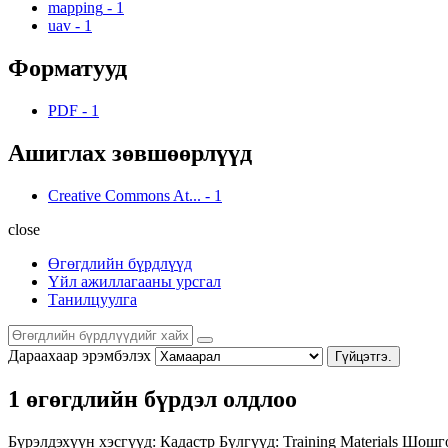
mapping
-
1
uav
-
1
Форматууд
PDF
-
1
Ашиглах зөвшөөрлүүд
Creative Commons At...
-
1
close
Өгөгдлийн бүрдлүүд
Үйл ажиллагааны урсгал
Танилцуулга
Дараахаар эрэмбэлэх
Гүйцэтгэ.
1 өгөгдлийн бүрдэл олдлоо
Бүрэлдэхүүн хэсгүүд:
Кадастр
Бүлгүүд:
Training Materials
Шошго