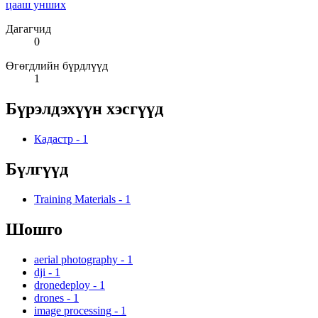
цааш унших
Дагагчид
0
Өгөгдлийн бүрдлүүд
1
Бүрэлдэхүүн хэсгүүд
Кадастр
-
1
Бүлгүүд
Training Materials
-
1
Шошго
aerial photography
-
1
dji
-
1
dronedeploy
-
1
drones
-
1
image processing
-
1