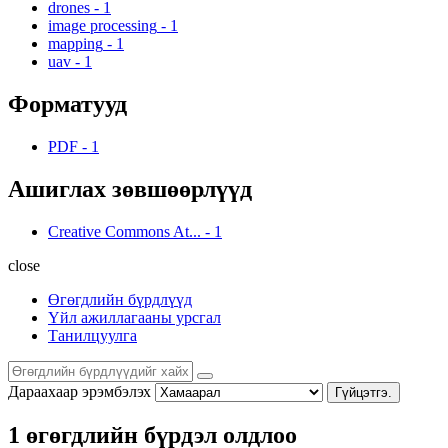
drones
-
1
image processing
-
1
mapping
-
1
uav
-
1
Форматууд
PDF
-
1
Ашиглах зөвшөөрлүүд
Creative Commons At...
-
1
close
Өгөгдлийн бүрдлүүд
Үйл ажиллагааны урсгал
Танилцуулга
Дараахаар эрэмбэлэх
Гүйцэтгэ.
1 өгөгдлийн бүрдэл олдлоо