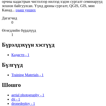
орчны кадастрын чиглэлээр нилээд хэдэн сургалт семинарууд
зохион байгуулсан. Үүнд дроны сургалт, QGIS, GIS, мөн
Канад...
цааш унших
Дагагчид
0
Өгөгдлийн бүрдлүүд
1
Бүрэлдэхүүн хэсгүүд
Кадастр
-
1
Бүлгүүд
Training Materials
-
1
Шошго
aerial photography
-
1
dji
-
1
dronedeploy
-
1