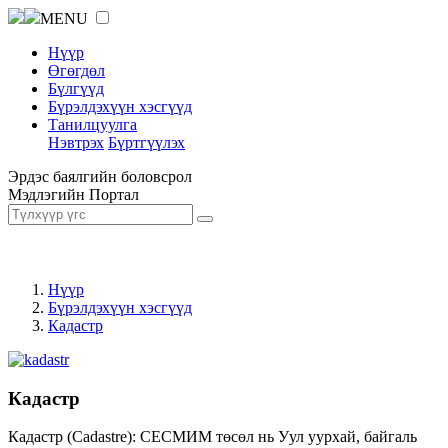
MENU
Нүүр
Өгөгдөл
Бүлгүүд
Бүрэлдэхүүн хэсгүүд
Танилцуулга
Нэвтрэх
Бүртгүүлэх
Эрдэс баялгийн боловсрол
Мэдлэгийн Портал
Нүүр
Бүрэлдэхүүн хэсгүүд
Кадастр
Кадастр
Кадастр (Cadastre): СЕСМИМ төсөл нь Уул уурхай, байгаль