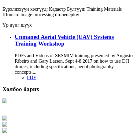
Бүрэлдэхүүн хэсгүүд:
Кадастр
Бүлгүүд:
Training Materials
Шошго:
image processing
dronedeploy
Үр дүнг шүүх
Unmaned Aerial Vehicle (UAV) Systems
Training Workshop
PDFs and Videos of SESMIM training presented by Augusto
Ribeiro and Gary Larsen, Sept 4-8 2017 on how to use DJI
drones, including specifications, aerial photography
concepts,...
PDF
Холбоо барих
Хаяг: Ашигт малтмал, газрын тосны газар, Монгол Улс, Улаанбаатар хот
15170, Чингэлтэй дүүрэг, Барилгачдын талбай-3, Засгийн газрын XII байр,
баруун жигүүр
Факс: 976-11-310370
Вэб админ: 976-51-263915
Цахим шуудан: info@mrpam.gov.mn