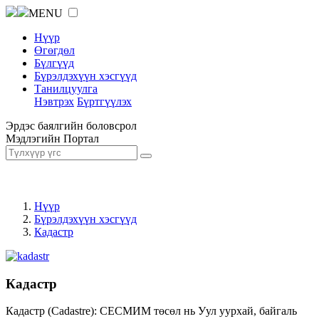
MENU
Нүүр
Өгөгдөл
Бүлгүүд
Бүрэлдэхүүн хэсгүүд
Танилцуулга
Нэвтрэх
Бүртгүүлэх
Эрдэс баялгийн боловсрол
Мэдлэгийн Портал
Нүүр
Бүрэлдэхүүн хэсгүүд
Кадастр
Кадастр
Кадастр (Cadastre): СЕСМИМ төсөл нь Уул уурхай, байгаль