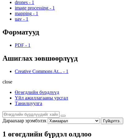
drones
-
1
image processing
-
1
mapping
-
1
uav
-
1
Форматууд
PDF
-
1
Ашиглах зөвшөөрлүүд
Creative Commons At...
-
1
close
Өгөгдлийн бүрдлүүд
Үйл ажиллагааны урсгал
Танилцуулга
Дараахаар эрэмбэлэх
Гүйцэтгэ.
1 өгөгдлийн бүрдэл олдлоо