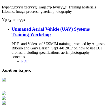
Бүрэлдэхүүн хэсгүүд:
Кадастр
Бүлгүүд:
Training Materials
Шошго:
image processing
aerial photography
Үр дүнг шүүх
Unmaned Aerial Vehicle (UAV) Systems
Training Workshop
PDFs and Videos of SESMIM training presented by Augusto
Ribeiro and Gary Larsen, Sept 4-8 2017 on how to use DJI
drones, including specifications, aerial photography
concepts,...
PDF
Холбоо барих
Хаяг: Ашигт малтмал, газрын тосны газар, Монгол Улс, Улаанбаатар хот
15170, Чингэлтэй дүүрэг, Барилгачдын талбай-3, Засгийн газрын XII байр,
баруун жигүүр
Факс: 976-11-310370
Вэб админ: 976-51-263915
Цахим шуудан: info@mrpam.gov.mn