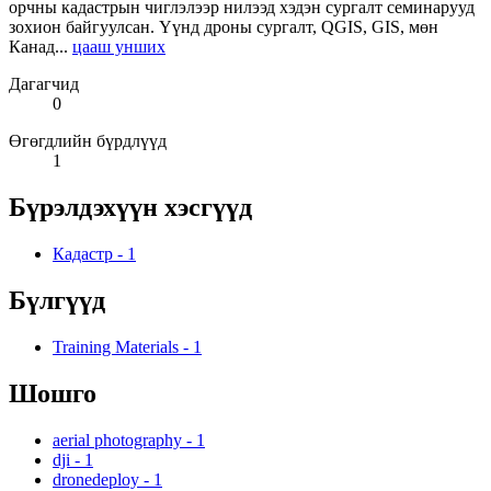
орчны кадастрын чиглэлээр нилээд хэдэн сургалт семинарууд
зохион байгуулсан. Үүнд дроны сургалт, QGIS, GIS, мөн
Канад...
цааш унших
Дагагчид
0
Өгөгдлийн бүрдлүүд
1
Бүрэлдэхүүн хэсгүүд
Кадастр
-
1
Бүлгүүд
Training Materials
-
1
Шошго
aerial photography
-
1
dji
-
1
dronedeploy
-
1