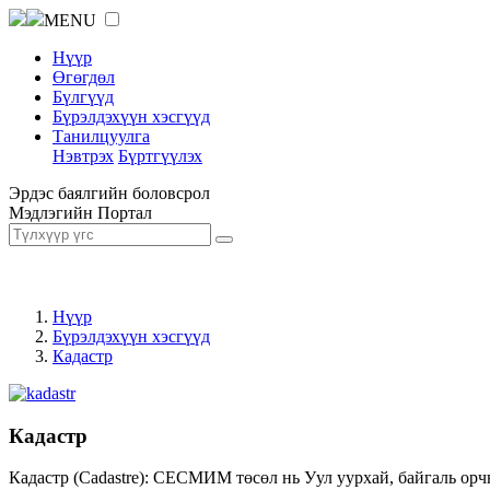
MENU
Нүүр
Өгөгдөл
Бүлгүүд
Бүрэлдэхүүн хэсгүүд
Танилцуулга
Нэвтрэх
Бүртгүүлэх
Эрдэс баялгийн боловсрол
Мэдлэгийн Портал
Нүүр
Бүрэлдэхүүн хэсгүүд
Кадастр
Кадастр
Кадастр (Cadastre): СЕСМИМ төсөл нь Уул уурхай, байгаль орч