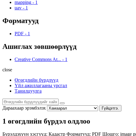
mapping
-
1
uav
-
1
Форматууд
PDF
-
1
Ашиглах зөвшөөрлүүд
Creative Commons At...
-
1
close
Өгөгдлийн бүрдлүүд
Үйл ажиллагааны урсгал
Танилцуулга
Дараахаар эрэмбэлэх
Гүйцэтгэ.
1 өгөгдлийн бүрдэл олдлоо
Бүрэлдэхүүн хэсгүүд:
Кадастр
Форматууд:
PDF
Шошго:
image p