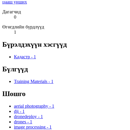
цааш унших
Дагагчид
0
Өгөгдлийн бүрдлүүд
1
Бүрэлдэхүүн хэсгүүд
Кадастр
-
1
Бүлгүүд
Training Materials
-
1
Шошго
aerial photography
-
1
dji
-
1
dronedeploy
-
1
drones
-
1
image processing
-
1