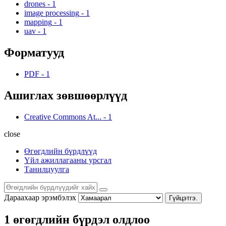
drones
-
1
image processing
-
1
mapping
-
1
uav
-
1
Форматууд
PDF
-
1
Ашиглах зөвшөөрлүүд
Creative Commons At...
-
1
close
Өгөгдлийн бүрдлүүд
Үйл ажиллагааны урсгал
Танилцуулга
Дараахаар эрэмбэлэх
Гүйцэтгэ.
1 өгөгдлийн бүрдэл олдлоо