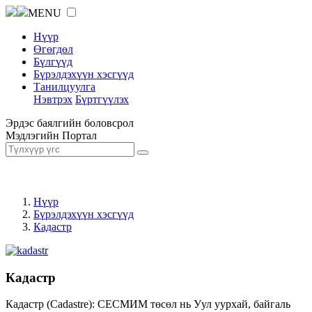
MENU
Нүүр
Өгөгдөл
Бүлгүүд
Бүрэлдэхүүн хэсгүүд
Танилцуулга
Нэвтрэх
Бүртгүүлэх
Эрдэс баялгийн боловсрол
Мэдлэгийн Портал
Нүүр
Бүрэлдэхүүн хэсгүүд
Кадастр
Кадастр
Кадастр (Cadastre): СЕСМИМ төсөл нь Уул уурхай, байгаль