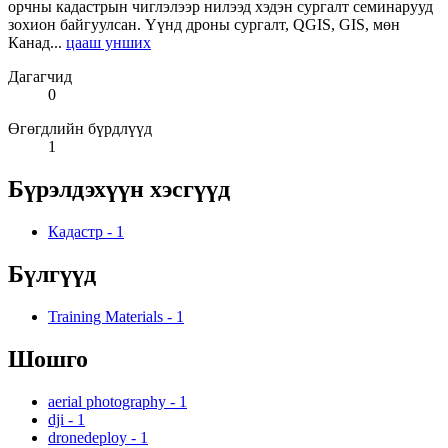
орчны кадастрын чиглэлээр нилээд хэдэн сургалт семинарууд
зохион байгуулсан. Үүнд дроны сургалт, QGIS, GIS, мөн
Канад...
цааш унших
Дагагчид
0
Өгөгдлийн бүрдлүүд
1
Бүрэлдэхүүн хэсгүүд
Кадастр
-
1
Бүлгүүд
Training Materials
-
1
Шошго
aerial photography
-
1
dji
-
1
dronedeploy
-
1