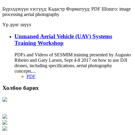
Бүрэлдэхүүн хэсгүүд:
Кадастр
Форматууд:
PDF
Шошго:
image
processing
aerial photography
Үр дүнг шүүх
Unmaned Aerial Vehicle (UAV) Systems
Training Workshop
PDFs and Videos of SESMIM training presented by Augusto
Ribeiro and Gary Larsen, Sept 4-8 2017 on how to use DJI
drones, including specifications, aerial photography
concepts,...
PDF
Холбоо барих
Хаяг: Ашигт малтмал, газрын тосны газар, Монгол Улс, Улаанбаатар хот
15170, Чингэлтэй дүүрэг, Барилгачдын талбай-3, Засгийн газрын XII байр,
баруун жигүүр
Факс: 976-11-310370
Вэб админ: 976-51-263915
Цахим шуудан: info@mrpam.gov.mn