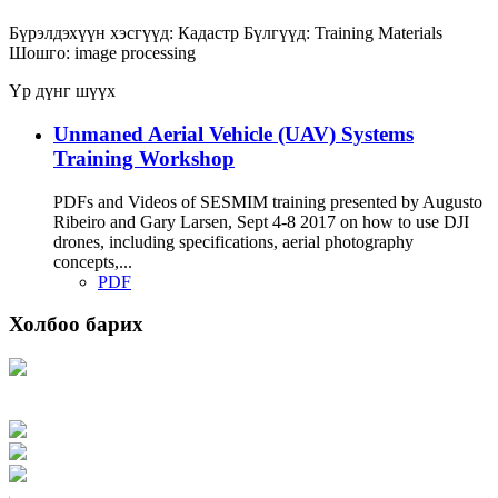
Бүрэлдэхүүн хэсгүүд:
Кадастр
Бүлгүүд:
Training Materials
Шошго:
image processing
Үр дүнг шүүх
Unmaned Aerial Vehicle (UAV) Systems
Training Workshop
PDFs and Videos of SESMIM training presented by Augusto
Ribeiro and Gary Larsen, Sept 4-8 2017 on how to use DJI
drones, including specifications, aerial photography
concepts,...
PDF
Холбоо барих
Хаяг: Ашигт малтмал, газрын тосны газар, Монгол Улс, Улаанбаатар хот
15170, Чингэлтэй дүүрэг, Барилгачдын талбай-3, Засгийн газрын XII байр,
баруун жигүүр
Факс: 976-11-310370
Вэб админ: 976-51-263915
Цахим шуудан: info@mrpam.gov.mn