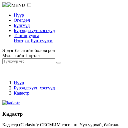
MENU
Нүүр
Өгөгдөл
Бүлгүүд
Бүрэлдэхүүн хэсгүүд
Танилцуулга
Нэвтрэх
Бүртгүүлэх
Эрдэс баялгийн боловсрол
Мэдлэгийн Портал
Нүүр
Бүрэлдэхүүн хэсгүүд
Кадастр
Кадастр
Кадастр (Cadastre): СЕСМИМ төсөл нь Уул уурхай, байгаль