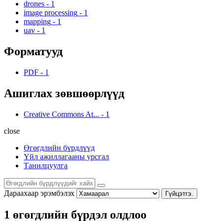
drones
-
1
image processing
-
1
mapping
-
1
uav
-
1
Форматууд
PDF
-
1
Ашиглах зөвшөөрлүүд
Creative Commons At...
-
1
close
Өгөгдлийн бүрдлүүд
Үйл ажиллагааны урсгал
Танилцуулга
Дараахаар эрэмбэлэх
Гүйцэтгэ.
1 өгөгдлийн бүрдэл олдлоо