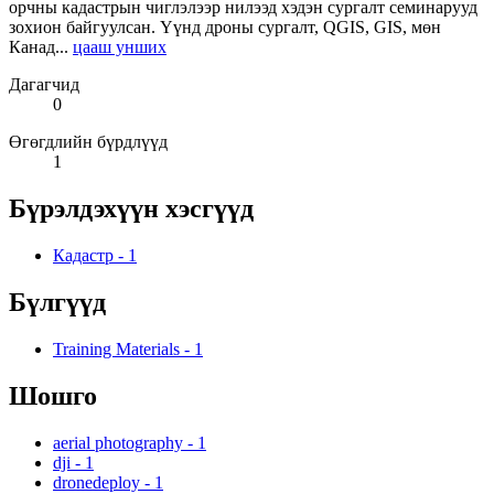
орчны кадастрын чиглэлээр нилээд хэдэн сургалт семинарууд
зохион байгуулсан. Үүнд дроны сургалт, QGIS, GIS, мөн
Канад...
цааш унших
Дагагчид
0
Өгөгдлийн бүрдлүүд
1
Бүрэлдэхүүн хэсгүүд
Кадастр
-
1
Бүлгүүд
Training Materials
-
1
Шошго
aerial photography
-
1
dji
-
1
dronedeploy
-
1