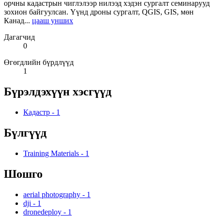
орчны кадастрын чиглэлээр нилээд хэдэн сургалт семинарууд
зохион байгуулсан. Үүнд дроны сургалт, QGIS, GIS, мөн
Канад...
цааш унших
Дагагчид
0
Өгөгдлийн бүрдлүүд
1
Бүрэлдэхүүн хэсгүүд
Кадастр
-
1
Бүлгүүд
Training Materials
-
1
Шошго
aerial photography
-
1
dji
-
1
dronedeploy
-
1