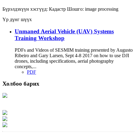
Бүрэлдэхүүн хэсгүүд:
Кадастр
Шошго:
image processing
Үр дүнг шүүх
Unmaned Aerial Vehicle (UAV) Systems
Training Workshop
PDFs and Videos of SESMIM training presented by Augusto
Ribeiro and Gary Larsen, Sept 4-8 2017 on how to use DJI
drones, including specifications, aerial photography
concepts,...
PDF
Холбоо барих
Хаяг: Ашигт малтмал, газрын тосны газар, Монгол Улс, Улаанбаатар хот
15170, Чингэлтэй дүүрэг, Барилгачдын талбай-3, Засгийн газрын XII байр,
баруун жигүүр
Факс: 976-11-310370
Вэб админ: 976-51-263915
Цахим шуудан: info@mrpam.gov.mn