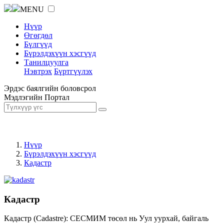
MENU
Нүүр
Өгөгдөл
Бүлгүүд
Бүрэлдэхүүн хэсгүүд
Танилцуулга
Нэвтрэх
Бүртгүүлэх
Эрдэс баялгийн боловсрол
Мэдлэгийн Портал
Нүүр
Бүрэлдэхүүн хэсгүүд
Кадастр
Кадастр
Кадастр (Cadastre): СЕСМИМ төсөл нь Уул уурхай, байгаль