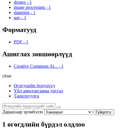
drones
-
1
image processing
-
1
mapping
-
1
uav
-
1
Форматууд
PDF
-
1
Ашиглах зөвшөөрлүүд
Creative Commons At...
-
1
close
Өгөгдлийн бүрдлүүд
Үйл ажиллагааны урсгал
Танилцуулга
Дараахаар эрэмбэлэх
Гүйцэтгэ.
1 өгөгдлийн бүрдэл олдлоо