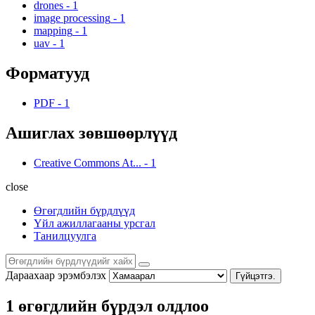
drones
-
1
image processing
-
1
mapping
-
1
uav
-
1
Форматууд
PDF
-
1
Ашиглах зөвшөөрлүүд
Creative Commons At...
-
1
close
Өгөгдлийн бүрдлүүд
Үйл ажиллагааны урсгал
Танилцуулга
Дараахаар эрэмбэлэх
Гүйцэтгэ.
1 өгөгдлийн бүрдэл олдлоо