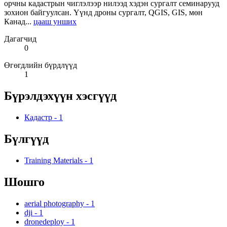
орчны кадастрын чиглэлээр нилээд хэдэн сургалт семинарууд
зохион байгуулсан. Үүнд дроны сургалт, QGIS, GIS, мөн
Канад...
цааш унших
Дагагчид
0
Өгөгдлийн бүрдлүүд
1
Бүрэлдэхүүн хэсгүүд
Кадастр
-
1
Бүлгүүд
Training Materials
-
1
Шошго
aerial photography
-
1
dji
-
1
dronedeploy
-
1