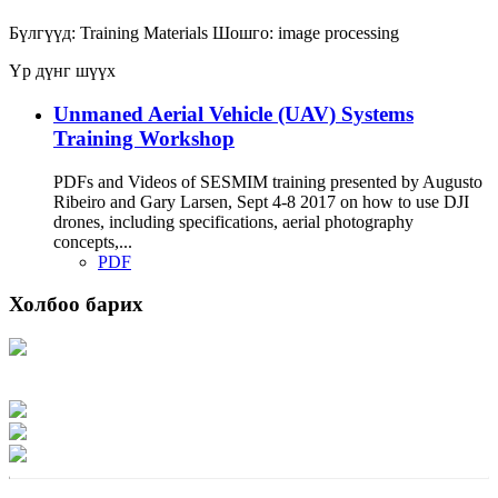
Бүлгүүд:
Training Materials
Шошго:
image processing
Үр дүнг шүүх
Unmaned Aerial Vehicle (UAV) Systems
Training Workshop
PDFs and Videos of SESMIM training presented by Augusto
Ribeiro and Gary Larsen, Sept 4-8 2017 on how to use DJI
drones, including specifications, aerial photography
concepts,...
PDF
Холбоо барих
Хаяг: Ашигт малтмал, газрын тосны газар, Монгол Улс, Улаанбаатар хот
15170, Чингэлтэй дүүрэг, Барилгачдын талбай-3, Засгийн газрын XII байр,
баруун жигүүр
Факс: 976-11-310370
Вэб админ: 976-51-263915
Цахим шуудан: info@mrpam.gov.mn