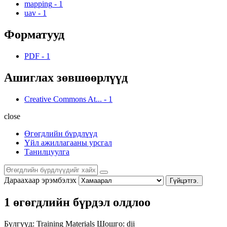
mapping
-
1
uav
-
1
Форматууд
PDF
-
1
Ашиглах зөвшөөрлүүд
Creative Commons At...
-
1
close
Өгөгдлийн бүрдлүүд
Үйл ажиллагааны урсгал
Танилцуулга
Дараахаар эрэмбэлэх
Гүйцэтгэ.
1 өгөгдлийн бүрдэл олдлоо
Бүлгүүд:
Training Materials
Шошго:
dji