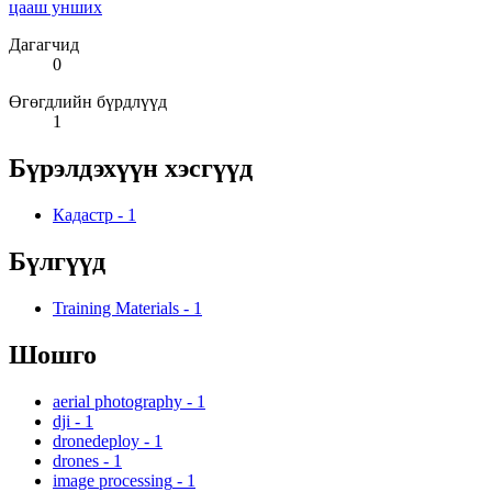
цааш унших
Дагагчид
0
Өгөгдлийн бүрдлүүд
1
Бүрэлдэхүүн хэсгүүд
Кадастр
-
1
Бүлгүүд
Training Materials
-
1
Шошго
aerial photography
-
1
dji
-
1
dronedeploy
-
1
drones
-
1
image processing
-
1