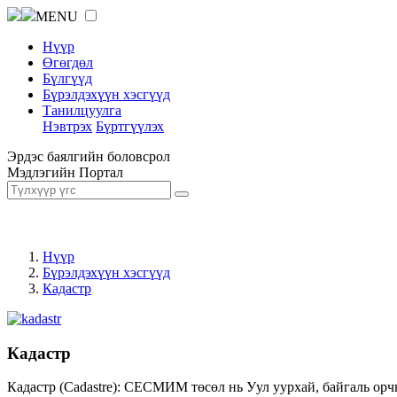
MENU
Нүүр
Өгөгдөл
Бүлгүүд
Бүрэлдэхүүн хэсгүүд
Танилцуулга
Нэвтрэх
Бүртгүүлэх
Эрдэс баялгийн боловсрол
Мэдлэгийн Портал
Нүүр
Бүрэлдэхүүн хэсгүүд
Кадастр
Кадастр
Кадастр (Cadastre): СЕСМИМ төсөл нь Уул уурхай, байгаль орч