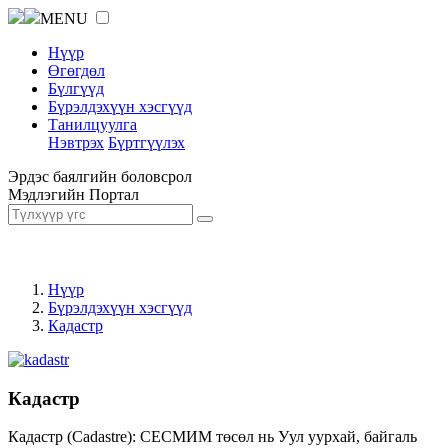
MENU
Нүүр
Өгөгдөл
Бүлгүүд
Бүрэлдэхүүн хэсгүүд
Танилцуулга
Нэвтрэх
Бүртгүүлэх
Эрдэс баялгийн боловсрол
Мэдлэгийн Портал
Нүүр
Бүрэлдэхүүн хэсгүүд
Кадастр
Кадастр
Кадастр (Cadastre): СЕСМИМ төсөл нь Уул уурхай, байгаль