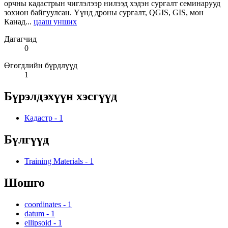
орчны кадастрын чиглэлээр нилээд хэдэн сургалт семинарууд
зохион байгуулсан. Үүнд дроны сургалт, QGIS, GIS, мөн
Канад...
цааш унших
Дагагчид
0
Өгөгдлийн бүрдлүүд
1
Бүрэлдэхүүн хэсгүүд
Кадастр
-
1
Бүлгүүд
Training Materials
-
1
Шошго
coordinates
-
1
datum
-
1
ellipsoid
-
1