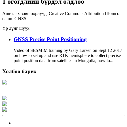
1 өгөгдлийн бүрдэл олдлоо
Ашиглах зөвшөөрлүүд:
Creative Commons Attribution
Шошго:
datum
GNSS
Үр дүнг шүүх
GNSS Precise Point Positioning
Video of SESMIM training by Gary Larsen on Sept 12 2017
on how to set up and use RTK hemisphere to collect precise
point position data from satellites in Mongolia, how to...
Холбоо барих
Хаяг: Ашигт малтмал, газрын тосны газар, Монгол Улс, Улаанбаатар хот
15170, Чингэлтэй дүүрэг, Барилгачдын талбай-3, Засгийн газрын XII байр,
баруун жигүүр
Факс: 976-11-310370
Вэб админ: 976-51-263915
Цахим шуудан: info@mrpam.gov.mn