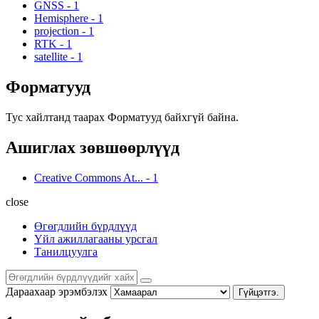
GNSS
-
1
Hemisphere
-
1
projection
-
1
RTK
-
1
satellite
-
1
Форматууд
Тус хайлтанд таарах Форматууд байхгүй байна.
Ашиглах зөвшөөрлүүд
Creative Commons At...
-
1
close
Өгөгдлийн бүрдлүүд
Үйл ажиллагааны урсгал
Танилцуулга
Дараахаар эрэмбэлэх
Гүйцэтгэ.