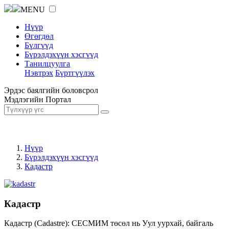
MENU
Нүүр
Өгөгдөл
Бүлгүүд
Бүрэлдэхүүн хэсгүүд
Танилцуулга
Нэвтрэх
Бүртгүүлэх
Эрдэс баялгийн боловсрол
Мэдлэгийн Портал
Нүүр
Бүрэлдэхүүн хэсгүүд
Кадастр
Кадастр
Кадастр (Cadastre): СЕСМИМ төсөл нь Уул уурхай, байгаль