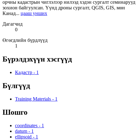
орчны кадастрын чиглэлээр нилээд хэдэн сургалт семинарууд
зохион байгуулсан. Үүнд дроны сургалт, QGIS, GIS, мөн
Канад...
цааш унших
Дагагчид
0
Өгөгдлийн бүрдлүүд
1
Бүрэлдэхүүн хэсгүүд
Кадастр
-
1
Бүлгүүд
Training Materials
-
1
Шошго
coordinates
-
1
datum
-
1
ellipsoid
-
1