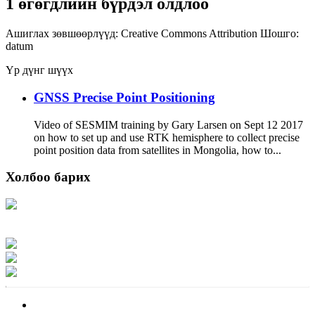
1 өгөгдлийн бүрдэл олдлоо
Ашиглах зөвшөөрлүүд:
Creative Commons Attribution
Шошго:
datum
Үр дүнг шүүх
GNSS Precise Point Positioning
Video of SESMIM training by Gary Larsen on Sept 12 2017
on how to set up and use RTK hemisphere to collect precise
point position data from satellites in Mongolia, how to...
Холбоо барих
Хаяг: Ашигт малтмал, газрын тосны газар, Монгол Улс, Улаанбаатар хот
15170, Чингэлтэй дүүрэг, Барилгачдын талбай-3, Засгийн газрын XII байр,
баруун жигүүр
Факс: 976-11-310370
Вэб админ: 976-51-263915
Цахим шуудан: info@mrpam.gov.mn