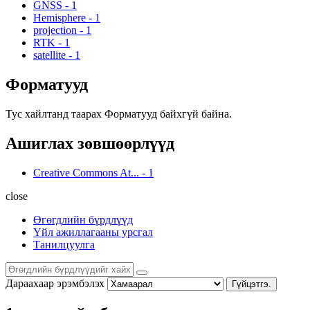
GNSS
-
1
Hemisphere
-
1
projection
-
1
RTK
-
1
satellite
-
1
Форматууд
Тус хайлтанд таарах Форматууд байхгүй байна.
Ашиглах зөвшөөрлүүд
Creative Commons At...
-
1
close
Өгөгдлийн бүрдлүүд
Үйл ажиллагааны урсгал
Танилцуулга
Дараахаар эрэмбэлэх
Гүйцэтгэ.