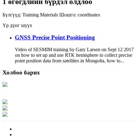
1 өгөгдлийн бүрдэл олдлоо
Бүлгүүд:
Training Materials
Шошго:
coordinates
Үр дүнг шүүх
GNSS Precise Point Positioning
Video of SESMIM training by Gary Larsen on Sept 12 2017
on how to set up and use RTK hemisphere to collect precise
point position data from satellites in Mongolia, how to...
Холбоо барих
Хаяг: Ашигт малтмал, газрын тосны газар, Монгол Улс, Улаанбаатар хот
15170, Чингэлтэй дүүрэг, Барилгачдын талбай-3, Засгийн газрын XII байр,
баруун жигүүр
Факс: 976-11-310370
Вэб админ: 976-51-263915
Цахим шуудан: info@mrpam.gov.mn