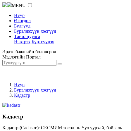
MENU
Нүүр
Өгөгдөл
Бүлгүүд
Бүрэлдэхүүн хэсгүүд
Танилцуулга
Нэвтрэх
Бүртгүүлэх
Эрдэс баялгийн боловсрол
Мэдлэгийн Портал
Нүүр
Бүрэлдэхүүн хэсгүүд
Кадастр
Кадастр
Кадастр (Cadastre): СЕСМИМ төсөл нь Уул уурхай, байгаль