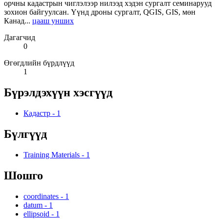
орчны кадастрын чиглэлээр нилээд хэдэн сургалт семинарууд
зохион байгуулсан. Үүнд дроны сургалт, QGIS, GIS, мөн
Канад...
цааш унших
Дагагчид
0
Өгөгдлийн бүрдлүүд
1
Бүрэлдэхүүн хэсгүүд
Кадастр
-
1
Бүлгүүд
Training Materials
-
1
Шошго
coordinates
-
1
datum
-
1
ellipsoid
-
1