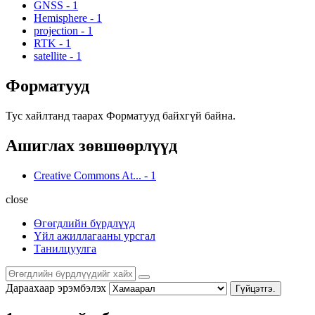
GNSS
-
1
Hemisphere
-
1
projection
-
1
RTK
-
1
satellite
-
1
Форматууд
Тус хайлтанд таарах Форматууд байхгүй байна.
Ашиглах зөвшөөрлүүд
Creative Commons At...
-
1
close
Өгөгдлийн бүрдлүүд
Үйл ажиллагааны урсгал
Танилцуулга
Дараахаар эрэмбэлэх
Гүйцэтгэ.