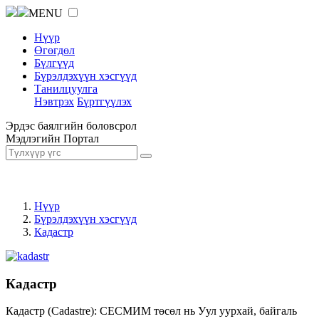
MENU
Нүүр
Өгөгдөл
Бүлгүүд
Бүрэлдэхүүн хэсгүүд
Танилцуулга
Нэвтрэх
Бүртгүүлэх
Эрдэс баялгийн боловсрол
Мэдлэгийн Портал
Нүүр
Бүрэлдэхүүн хэсгүүд
Кадастр
Кадастр
Кадастр (Cadastre): СЕСМИМ төсөл нь Уул уурхай, байгаль