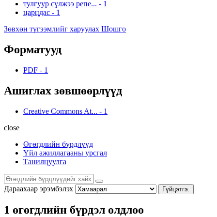
тулгуур сүлжээ репе...
-
1
царцдас
-
1
Зөвхөн түгээмлийг харуулах Шошго
Форматууд
PDF
-
1
Ашиглах зөвшөөрлүүд
Creative Commons At...
-
1
close
Өгөгдлийн бүрдлүүд
Үйл ажиллагааны урсгал
Танилцуулга
Дараахаар эрэмбэлэх
Гүйцэтгэ.
1 өгөгдлийн бүрдэл олдлоо