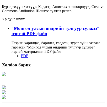
Бүрэлдэхүүн хэсгүүд:
Кадастр
Ашиглах зөвшөөрлүүд:
Creative
Commons Attribution
Шошго:
сүлжээ
репер
Үр дүнг шүүх
“Монгол улсын өндрийн тулгуур сүлжээ”
нэртэй PDF файл
Газрын харилцаа, барилга, геодези, зураг зүйн газраас
гаргасан “Монгол улсын өндрийн тулгуур сүлжээ”
нэртэй материалын PDF файл
PDF
Холбоо барих
Хаяг: Ашигт малтмал, газрын тосны газар, Монгол Улс, Улаанбаатар хот
15170, Чингэлтэй дүүрэг, Барилгачдын талбай-3, Засгийн газрын XII байр,
баруун жигүүр
Факс: 976-11-310370
Вэб админ: 976-51-263915
Цахим шуудан: info@mrpam.gov.mn