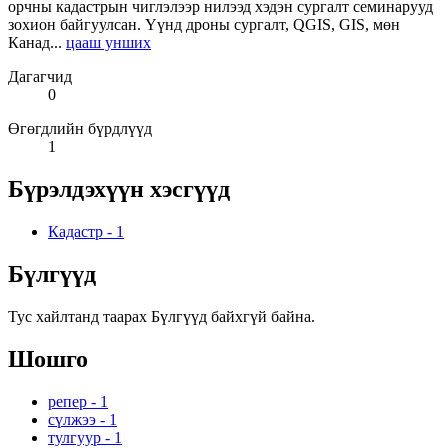
орчны кадастрын чиглэлээр нилээд хэдэн сургалт семинарууд
зохион байгуулсан. Үүнд дроны сургалт, QGIS, GIS, мөн
Канад...
цааш унших
Дагагчид
0
Өгөгдлийн бүрдлүүд
1
Бүрэлдэхүүн хэсгүүд
Кадастр
-
1
Бүлгүүд
Тус хайлтанд таарах Бүлгүүд байхгүй байна.
Шошго
репер
-
1
сүлжээ
-
1
тулгуур
-
1