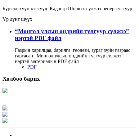
Бүрэлдэхүүн хэсгүүд:
Кадастр
Шошго:
сүлжээ
репер
тулгуур
Үр дүнг шүүх
“Монгол улсын өндрийн тулгуур сүлжээ”
нэртэй PDF файл
Газрын харилцаа, барилга, геодези, зураг зүйн газраас
гаргасан “Монгол улсын өндрийн тулгуур сүлжээ”
нэртэй материалын PDF файл
PDF
Холбоо барих
Хаяг: Ашигт малтмал, газрын тосны газар, Монгол Улс, Улаанбаатар хот
15170, Чингэлтэй дүүрэг, Барилгачдын талбай-3, Засгийн газрын XII байр,
баруун жигүүр
Факс: 976-11-310370
Вэб админ: 976-51-263915
Цахим шуудан: info@mrpam.gov.mn