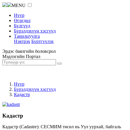
MENU
Нүүр
Өгөгдөл
Бүлгүүд
Бүрэлдэхүүн хэсгүүд
Танилцуулга
Нэвтрэх
Бүртгүүлэх
Эрдэс баялгийн боловсрол
Мэдлэгийн Портал
Нүүр
Бүрэлдэхүүн хэсгүүд
Кадастр
Кадастр
Кадастр (Cadastre): СЕСМИМ төсөл нь Уул уурхай, байгаль