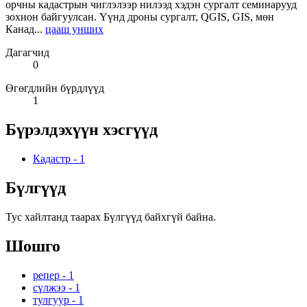
орчны кадастрын чиглэлээр нилээд хэдэн сургалт семинарууд
зохион байгуулсан. Үүнд дроны сургалт, QGIS, GIS, мөн
Канад...
цааш унших
Дагагчид
0
Өгөгдлийн бүрдлүүд
1
Бүрэлдэхүүн хэсгүүд
Кадастр
-
1
Бүлгүүд
Тус хайлтанд таарах Бүлгүүд байхгүй байна.
Шошго
репер
-
1
сүлжээ
-
1
тулгуур
-
1