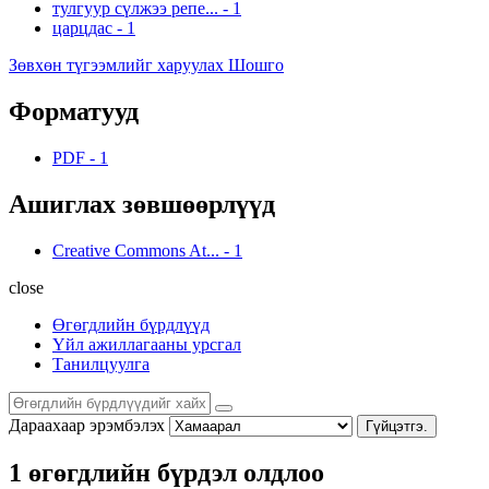
тулгуур сүлжээ репе...
-
1
царцдас
-
1
Зөвхөн түгээмлийг харуулах Шошго
Форматууд
PDF
-
1
Ашиглах зөвшөөрлүүд
Creative Commons At...
-
1
close
Өгөгдлийн бүрдлүүд
Үйл ажиллагааны урсгал
Танилцуулга
Дараахаар эрэмбэлэх
Гүйцэтгэ.
1 өгөгдлийн бүрдэл олдлоо