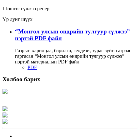
Шошго:
сүлжээ
репер
Үр дүнг шүүх
“Монгол улсын өндрийн тулгуур сүлжээ”
нэртэй PDF файл
Газрын харилцаа, барилга, геодези, зураг зүйн газраас
гаргасан “Монгол улсын өндрийн тулгуур сүлжээ”
нэртэй материалын PDF файл
PDF
Холбоо барих
Хаяг: Ашигт малтмал, газрын тосны газар, Монгол Улс, Улаанбаатар хот
15170, Чингэлтэй дүүрэг, Барилгачдын талбай-3, Засгийн газрын XII байр,
баруун жигүүр
Факс: 976-11-310370
Вэб админ: 976-51-263915
Цахим шуудан: info@mrpam.gov.mn