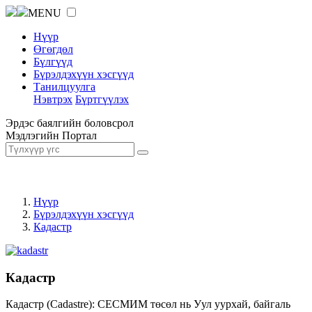
MENU
Нүүр
Өгөгдөл
Бүлгүүд
Бүрэлдэхүүн хэсгүүд
Танилцуулга
Нэвтрэх
Бүртгүүлэх
Эрдэс баялгийн боловсрол
Мэдлэгийн Портал
Нүүр
Бүрэлдэхүүн хэсгүүд
Кадастр
Кадастр
Кадастр (Cadastre): СЕСМИМ төсөл нь Уул уурхай, байгаль