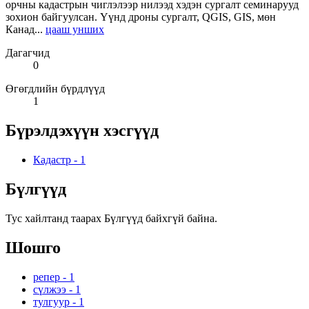
орчны кадастрын чиглэлээр нилээд хэдэн сургалт семинарууд
зохион байгуулсан. Үүнд дроны сургалт, QGIS, GIS, мөн
Канад...
цааш унших
Дагагчид
0
Өгөгдлийн бүрдлүүд
1
Бүрэлдэхүүн хэсгүүд
Кадастр
-
1
Бүлгүүд
Тус хайлтанд таарах Бүлгүүд байхгүй байна.
Шошго
репер
-
1
сүлжээ
-
1
тулгуур
-
1