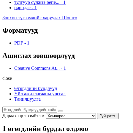
тулгуур сүлжээ репе...
-
1
царцдас
-
1
Зөвхөн түгээмлийг харуулах Шошго
Форматууд
PDF
-
1
Ашиглах зөвшөөрлүүд
Creative Commons At...
-
1
close
Өгөгдлийн бүрдлүүд
Үйл ажиллагааны урсгал
Танилцуулга
Дараахаар эрэмбэлэх
Гүйцэтгэ.
1 өгөгдлийн бүрдэл олдлоо