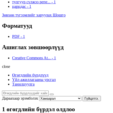
тулгуур сүлжээ репе...
-
1
царцдас
-
1
Зөвхөн түгээмлийг харуулах Шошго
Форматууд
PDF
-
1
Ашиглах зөвшөөрлүүд
Creative Commons At...
-
1
close
Өгөгдлийн бүрдлүүд
Үйл ажиллагааны урсгал
Танилцуулга
Дараахаар эрэмбэлэх
Гүйцэтгэ.
1 өгөгдлийн бүрдэл олдлоо