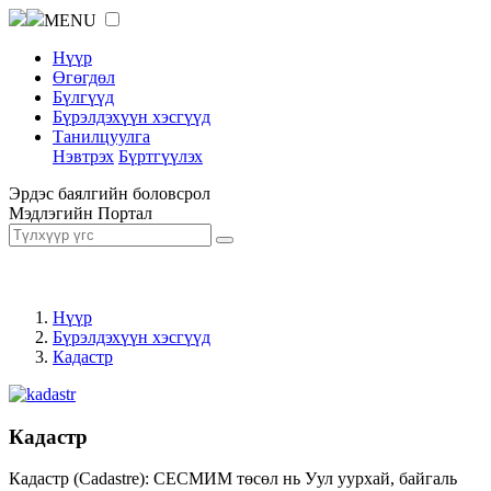
MENU
Нүүр
Өгөгдөл
Бүлгүүд
Бүрэлдэхүүн хэсгүүд
Танилцуулга
Нэвтрэх
Бүртгүүлэх
Эрдэс баялгийн боловсрол
Мэдлэгийн Портал
Нүүр
Бүрэлдэхүүн хэсгүүд
Кадастр
Кадастр
Кадастр (Cadastre): СЕСМИМ төсөл нь Уул уурхай, байгаль