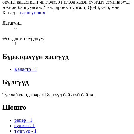
орчны кадастрын чиглэлээр нилээд хэдэн сургалт семинарууд
зохион байгуулсан. Үүнд дроны сургалт, QGIS, GIS, мөн
Канад...
цааш унших
Дагагчид
0
Өгөгдлийн бүрдлүүд
1
Бүрэлдэхүүн хэсгүүд
Кадастр
-
1
Бүлгүүд
Тус хайлтанд таарах Бүлгүүд байхгүй байна.
Шошго
репер
-
1
сүлжээ
-
1
тулгуур
-
1