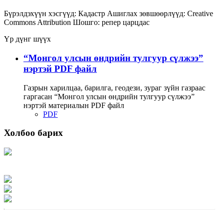
Бүрэлдэхүүн хэсгүүд:
Кадастр
Ашиглах зөвшөөрлүүд:
Creative
Commons Attribution
Шошго:
репер
царцдас
Үр дүнг шүүх
“Монгол улсын өндрийн тулгуур сүлжээ”
нэртэй PDF файл
Газрын харилцаа, барилга, геодези, зураг зүйн газраас
гаргасан “Монгол улсын өндрийн тулгуур сүлжээ”
нэртэй материалын PDF файл
PDF
Холбоо барих
Хаяг: Ашигт малтмал, газрын тосны газар, Монгол Улс, Улаанбаатар хот
15170, Чингэлтэй дүүрэг, Барилгачдын талбай-3, Засгийн газрын XII байр,
баруун жигүүр
Факс: 976-11-310370
Вэб админ: 976-51-263915
Цахим шуудан: info@mrpam.gov.mn