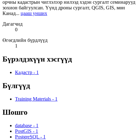
орчны кадастрын чиглэлээр нилээд хэдэн сургалт семинарууд
зохион байгуулсан. Үүнд дроны сургалт, QGIS, GIS, мөн
Канад...
цааш унших
Дагагчид
0
Өгөгдлийн бүрдлүүд
1
Бүрэлдэхүүн хэсгүүд
Кадастр
-
1
Бүлгүүд
Training Materials
-
1
Шошго
database
-
1
PostGIS
-
1
PostgreSQL
-
1