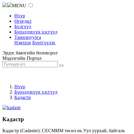
MENU
Нүүр
Өгөгдөл
Бүлгүүд
Бүрэлдэхүүн хэсгүүд
Танилцуулга
Нэвтрэх
Бүртгүүлэх
Эрдэс баялгийн боловсрол
Мэдлэгийн Портал
Нүүр
Бүрэлдэхүүн хэсгүүд
Кадастр
Кадастр
Кадастр (Cadastre): СЕСМИМ төсөл нь Уул уурхай, байгаль