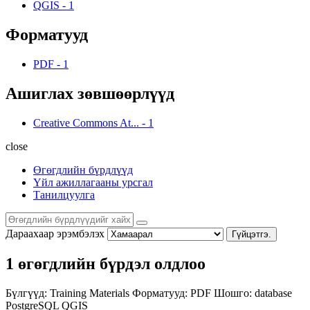
QGIS
-
1
Форматууд
PDF
-
1
Ашиглах зөвшөөрлүүд
Creative Commons At...
-
1
close
Өгөгдлийн бүрдлүүд
Үйл ажиллагааны урсгал
Танилцуулга
Дараахаар эрэмбэлэх
Гүйцэтгэ.
1 өгөгдлийн бүрдэл олдлоо
Бүлгүүд:
Training Materials
Форматууд:
PDF
Шошго:
database
PostgreSQL
QGIS