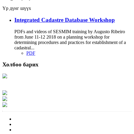
Үр дүнг шүүх
Integrated Cadastre Database Workshop
PDFs and videos of SESMIM training by Augusto Ribeiro
from June 11-12 2018 on a planning workshop for
determining procedures and practices for establishment of a
cadastral...
PDF
Холбоо барих
Хаяг: Ашигт малтмал, газрын тосны газар, Монгол Улс, Улаанбаатар хот
15170, Чингэлтэй дүүрэг, Барилгачдын талбай-3, Засгийн газрын XII байр,
баруун жигүүр
Факс: 976-11-310370
Вэб админ: 976-51-263915
Цахим шуудан: info@mrpam.gov.mn