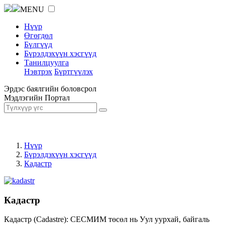
MENU
Нүүр
Өгөгдөл
Бүлгүүд
Бүрэлдэхүүн хэсгүүд
Танилцуулга
Нэвтрэх
Бүртгүүлэх
Эрдэс баялгийн боловсрол
Мэдлэгийн Портал
Нүүр
Бүрэлдэхүүн хэсгүүд
Кадастр
Кадастр
Кадастр (Cadastre): СЕСМИМ төсөл нь Уул уурхай, байгаль