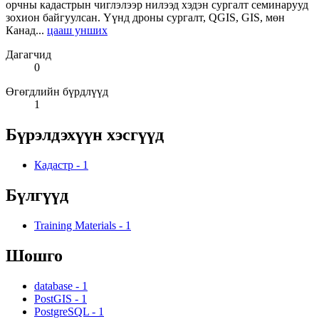
орчны кадастрын чиглэлээр нилээд хэдэн сургалт семинарууд
зохион байгуулсан. Үүнд дроны сургалт, QGIS, GIS, мөн
Канад...
цааш унших
Дагагчид
0
Өгөгдлийн бүрдлүүд
1
Бүрэлдэхүүн хэсгүүд
Кадастр
-
1
Бүлгүүд
Training Materials
-
1
Шошго
database
-
1
PostGIS
-
1
PostgreSQL
-
1