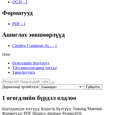
QGIS
-
1
Форматууд
PDF
-
1
Ашиглах зөвшөөрлүүд
Creative Commons At...
-
1
close
Өгөгдлийн бүрдлүүд
Үйл ажиллагааны урсгал
Танилцуулга
Дараахаар эрэмбэлэх
Гүйцэтгэ.
1 өгөгдлийн бүрдэл олдлоо
Бүрэлдэхүүн хэсгүүд:
Кадастр
Бүлгүүд:
Training Materials
Форматууд:
PDF
Шошго:
database
PostgreSQL