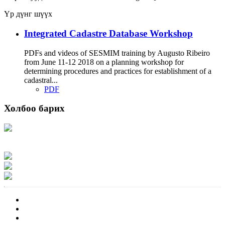
Үр дүнг шүүх
Integrated Cadastre Database Workshop
PDFs and videos of SESMIM training by Augusto Ribeiro
from June 11-12 2018 on a planning workshop for
determining procedures and practices for establishment of a
cadastral...
PDF
Холбоо барих
Хаяг: Ашигт малтмал, газрын тосны газар, Монгол Улс, Улаанбаатар хот
15170, Чингэлтэй дүүрэг, Барилгачдын талбай-3, Засгийн газрын XII байр,
баруун жигүүр
Факс: 976-11-310370
Вэб админ: 976-51-263915
Цахим шуудан: info@mrpam.gov.mn