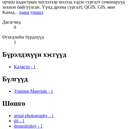
орчны кадастрын чиглэлээр нилээд хэдэн сургалт семинарууд
зохион байгуулсан. Үүнд дроны сургалт, QGIS, GIS, мөн
Канад...
цааш унших
Дагагчид
0
Өгөгдлийн бүрдлүүд
1
Бүрэлдэхүүн хэсгүүд
Кадастр
-
1
Бүлгүүд
Training Materials
-
1
Шошго
aerial photography
-
1
dji
-
1
dronedeploy
-
1