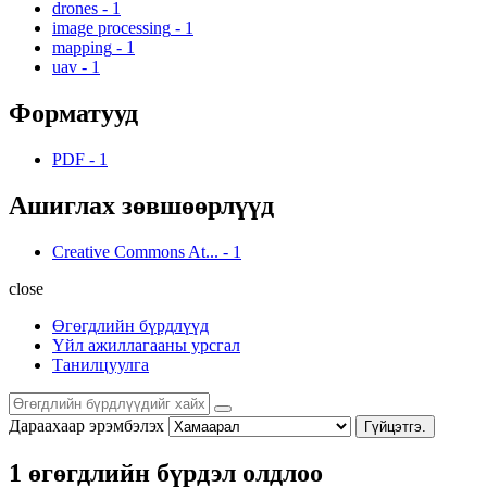
drones
-
1
image processing
-
1
mapping
-
1
uav
-
1
Форматууд
PDF
-
1
Ашиглах зөвшөөрлүүд
Creative Commons At...
-
1
close
Өгөгдлийн бүрдлүүд
Үйл ажиллагааны урсгал
Танилцуулга
Дараахаар эрэмбэлэх
Гүйцэтгэ.
1 өгөгдлийн бүрдэл олдлоо