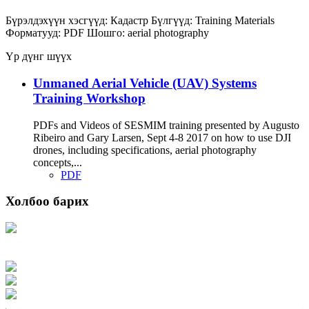
Бүрэлдэхүүн хэсгүүд:
Кадастр
Бүлгүүд:
Training Materials
Форматууд:
PDF
Шошго:
aerial photography
Үр дүнг шүүх
Unmaned Aerial Vehicle (UAV) Systems
Training Workshop
PDFs and Videos of SESMIM training presented by Augusto
Ribeiro and Gary Larsen, Sept 4-8 2017 on how to use DJI
drones, including specifications, aerial photography
concepts,...
PDF
Холбоо барих
Хаяг: Ашигт малтмал, газрын тосны газар, Монгол Улс, Улаанбаатар хот
15170, Чингэлтэй дүүрэг, Барилгачдын талбай-3, Засгийн газрын XII байр,
баруун жигүүр
Факс: 976-11-310370
Вэб админ: 976-51-263915
Цахим шуудан: info@mrpam.gov.mn