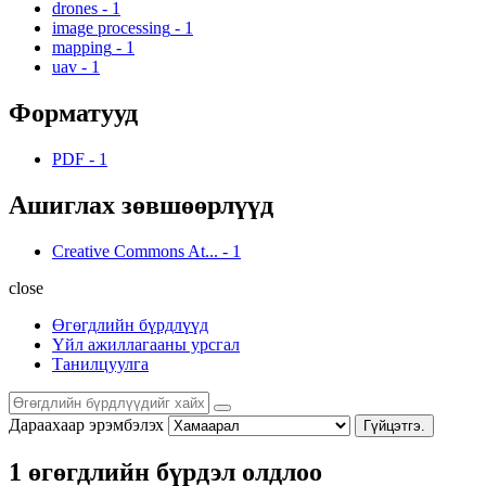
drones
-
1
image processing
-
1
mapping
-
1
uav
-
1
Форматууд
PDF
-
1
Ашиглах зөвшөөрлүүд
Creative Commons At...
-
1
close
Өгөгдлийн бүрдлүүд
Үйл ажиллагааны урсгал
Танилцуулга
Дараахаар эрэмбэлэх
Гүйцэтгэ.
1 өгөгдлийн бүрдэл олдлоо