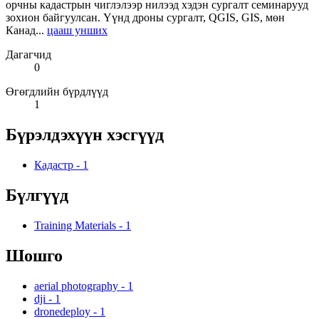
орчны кадастрын чиглэлээр нилээд хэдэн сургалт семинарууд
зохион байгуулсан. Үүнд дроны сургалт, QGIS, GIS, мөн
Канад...
цааш унших
Дагагчид
0
Өгөгдлийн бүрдлүүд
1
Бүрэлдэхүүн хэсгүүд
Кадастр
-
1
Бүлгүүд
Training Materials
-
1
Шошго
aerial photography
-
1
dji
-
1
dronedeploy
-
1