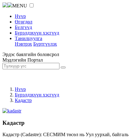
MENU
Нүүр
Өгөгдөл
Бүлгүүд
Бүрэлдэхүүн хэсгүүд
Танилцуулга
Нэвтрэх
Бүртгүүлэх
Эрдэс баялгийн боловсрол
Мэдлэгийн Портал
Нүүр
Бүрэлдэхүүн хэсгүүд
Кадастр
Кадастр
Кадастр (Cadastre): СЕСМИМ төсөл нь Уул уурхай, байгаль