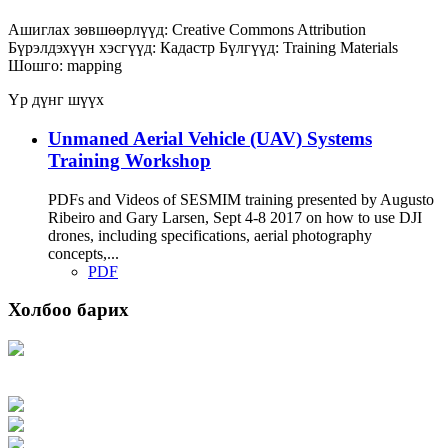
Ашиглах зөвшөөрлүүд:
Creative Commons Attribution
Бүрэлдэхүүн хэсгүүд:
Кадастр
Бүлгүүд:
Training Materials
Шошго:
mapping
Үр дүнг шүүх
Unmaned Aerial Vehicle (UAV) Systems
Training Workshop
PDFs and Videos of SESMIM training presented by Augusto
Ribeiro and Gary Larsen, Sept 4-8 2017 on how to use DJI
drones, including specifications, aerial photography
concepts,...
PDF
Холбоо барих
Хаяг: Ашигт малтмал, газрын тосны газар, Монгол Улс, Улаанбаатар хот
15170, Чингэлтэй дүүрэг, Барилгачдын талбай-3, Засгийн газрын XII байр,
баруун жигүүр
Факс: 976-11-310370
Вэб админ: 976-51-263915
Цахим шуудан: info@mrpam.gov.mn