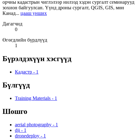
орчны кадастрын чиглэлээр нилээд хэдэн сургалт семинарууд
зохион байгуулсан. Үүнд дроны сургалт, QGIS, GIS, мөн
Канад...
цааш унших
Дагагчид
0
Өгөгдлийн бүрдлүүд
1
Бүрэлдэхүүн хэсгүүд
Кадастр
-
1
Бүлгүүд
Training Materials
-
1
Шошго
aerial photography
-
1
dji
-
1
dronedeploy
-
1