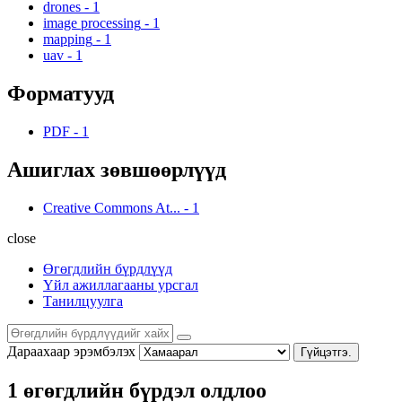
drones
-
1
image processing
-
1
mapping
-
1
uav
-
1
Форматууд
PDF
-
1
Ашиглах зөвшөөрлүүд
Creative Commons At...
-
1
close
Өгөгдлийн бүрдлүүд
Үйл ажиллагааны урсгал
Танилцуулга
Дараахаар эрэмбэлэх
Гүйцэтгэ.
1 өгөгдлийн бүрдэл олдлоо