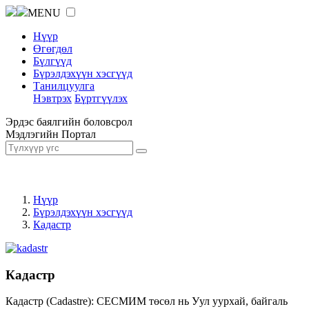
MENU
Нүүр
Өгөгдөл
Бүлгүүд
Бүрэлдэхүүн хэсгүүд
Танилцуулга
Нэвтрэх
Бүртгүүлэх
Эрдэс баялгийн боловсрол
Мэдлэгийн Портал
Нүүр
Бүрэлдэхүүн хэсгүүд
Кадастр
Кадастр
Кадастр (Cadastre): СЕСМИМ төсөл нь Уул уурхай, байгаль