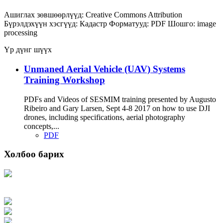
Ашиглах зөвшөөрлүүд:
Creative Commons Attribution
Бүрэлдэхүүн хэсгүүд:
Кадастр
Форматууд:
PDF
Шошго:
image
processing
Үр дүнг шүүх
Unmaned Aerial Vehicle (UAV) Systems
Training Workshop
PDFs and Videos of SESMIM training presented by Augusto
Ribeiro and Gary Larsen, Sept 4-8 2017 on how to use DJI
drones, including specifications, aerial photography
concepts,...
PDF
Холбоо барих
Хаяг: Ашигт малтмал, газрын тосны газар, Монгол Улс, Улаанбаатар хот
15170, Чингэлтэй дүүрэг, Барилгачдын талбай-3, Засгийн газрын XII байр,
баруун жигүүр
Факс: 976-11-310370
Вэб админ: 976-51-263915
Цахим шуудан: info@mrpam.gov.mn