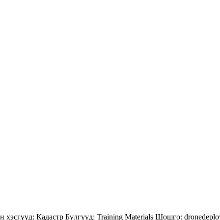
н хэсгүүд:
Кадастр
Бүлгүүд:
Training Materials
Шошго:
dronedeplo