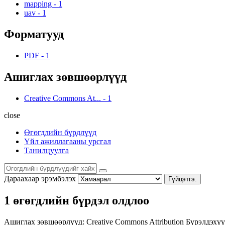
mapping
-
1
uav
-
1
Форматууд
PDF
-
1
Ашиглах зөвшөөрлүүд
Creative Commons At...
-
1
close
Өгөгдлийн бүрдлүүд
Үйл ажиллагааны урсгал
Танилцуулга
Дараахаар эрэмбэлэх
Гүйцэтгэ.
1 өгөгдлийн бүрдэл олдлоо
Ашиглах зөвшөөрлүүд:
Creative Commons Attribution
Бүрэлдэхүү