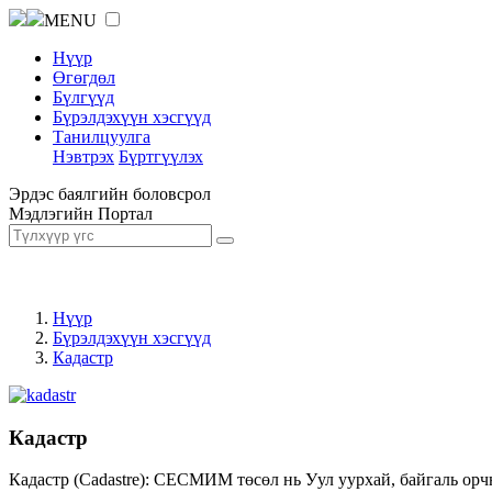
MENU
Нүүр
Өгөгдөл
Бүлгүүд
Бүрэлдэхүүн хэсгүүд
Танилцуулга
Нэвтрэх
Бүртгүүлэх
Эрдэс баялгийн боловсрол
Мэдлэгийн Портал
Нүүр
Бүрэлдэхүүн хэсгүүд
Кадастр
Кадастр
Кадастр (Cadastre): СЕСМИМ төсөл нь Уул уурхай, байгаль орч