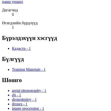
цааш унших
Дагагчид
0
Өгөгдлийн бүрдлүүд
1
Бүрэлдэхүүн хэсгүүд
Кадастр
-
1
Бүлгүүд
Training Materials
-
1
Шошго
aerial photography
-
1
dji
-
1
dronedeploy
-
1
drones
-
1
image processing
-
1