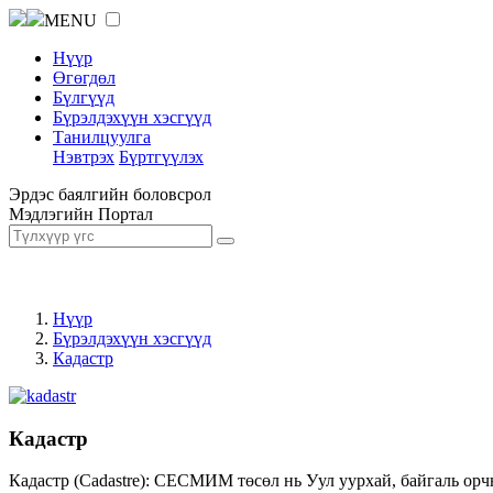
MENU
Нүүр
Өгөгдөл
Бүлгүүд
Бүрэлдэхүүн хэсгүүд
Танилцуулга
Нэвтрэх
Бүртгүүлэх
Эрдэс баялгийн боловсрол
Мэдлэгийн Портал
Нүүр
Бүрэлдэхүүн хэсгүүд
Кадастр
Кадастр
Кадастр (Cadastre): СЕСМИМ төсөл нь Уул уурхай, байгаль орч