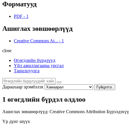
Форматууд
PDF
-
1
Ашиглах зөвшөөрлүүд
Creative Commons At...
-
1
close
Өгөгдлийн бүрдлүүд
Үйл ажиллагааны урсгал
Танилцуулга
Дараахаар эрэмбэлэх
Гүйцэтгэ.
1 өгөгдлийн бүрдэл олдлоо
Ашиглах зөвшөөрлүүд:
Creative Commons Attribution
Бүрэлдэхүү
Үр дүнг шүүх