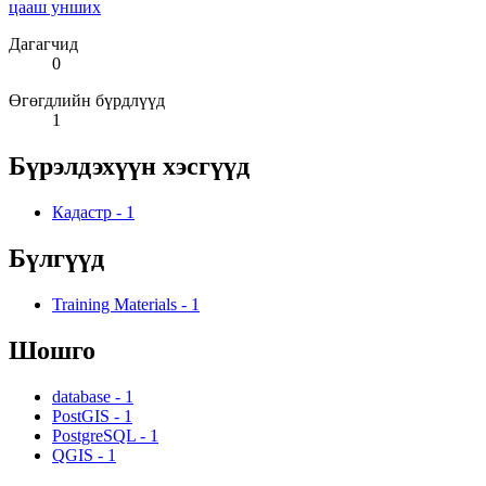
цааш унших
Дагагчид
0
Өгөгдлийн бүрдлүүд
1
Бүрэлдэхүүн хэсгүүд
Кадастр
-
1
Бүлгүүд
Training Materials
-
1
Шошго
database
-
1
PostGIS
-
1
PostgreSQL
-
1
QGIS
-
1