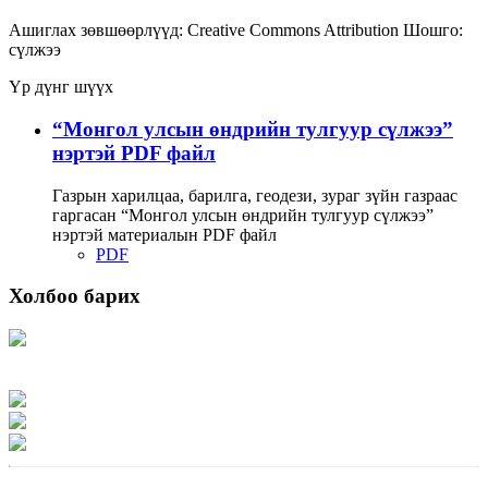
Ашиглах зөвшөөрлүүд:
Creative Commons Attribution
Шошго:
сүлжээ
Үр дүнг шүүх
“Монгол улсын өндрийн тулгуур сүлжээ”
нэртэй PDF файл
Газрын харилцаа, барилга, геодези, зураг зүйн газраас
гаргасан “Монгол улсын өндрийн тулгуур сүлжээ”
нэртэй материалын PDF файл
PDF
Холбоо барих
Хаяг: Ашигт малтмал, газрын тосны газар, Монгол Улс, Улаанбаатар хот
15170, Чингэлтэй дүүрэг, Барилгачдын талбай-3, Засгийн газрын XII байр,
баруун жигүүр
Факс: 976-11-310370
Вэб админ: 976-51-263915
Цахим шуудан: info@mrpam.gov.mn