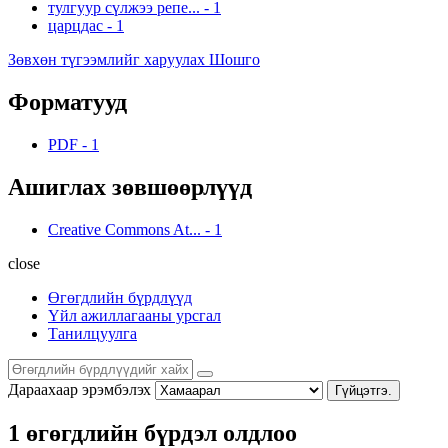
тулгуур сүлжээ репе...
-
1
царцдас
-
1
Зөвхөн түгээмлийг харуулах Шошго
Форматууд
PDF
-
1
Ашиглах зөвшөөрлүүд
Creative Commons At...
-
1
close
Өгөгдлийн бүрдлүүд
Үйл ажиллагааны урсгал
Танилцуулга
Дараахаар эрэмбэлэх
Гүйцэтгэ.
1 өгөгдлийн бүрдэл олдлоо