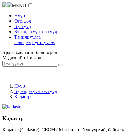
MENU
Нүүр
Өгөгдөл
Бүлгүүд
Бүрэлдэхүүн хэсгүүд
Танилцуулга
Нэвтрэх
Бүртгүүлэх
Эрдэс баялгийн боловсрол
Мэдлэгийн Портал
Нүүр
Бүрэлдэхүүн хэсгүүд
Кадастр
Кадастр
Кадастр (Cadastre): СЕСМИМ төсөл нь Уул уурхай, байгаль