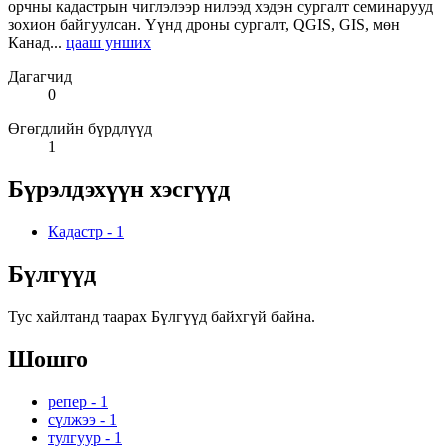
орчны кадастрын чиглэлээр нилээд хэдэн сургалт семинарууд
зохион байгуулсан. Үүнд дроны сургалт, QGIS, GIS, мөн
Канад...
цааш унших
Дагагчид
0
Өгөгдлийн бүрдлүүд
1
Бүрэлдэхүүн хэсгүүд
Кадастр
-
1
Бүлгүүд
Тус хайлтанд таарах Бүлгүүд байхгүй байна.
Шошго
репер
-
1
сүлжээ
-
1
тулгуур
-
1