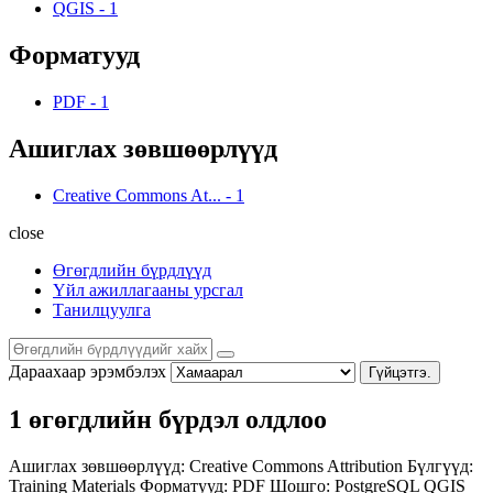
QGIS
-
1
Форматууд
PDF
-
1
Ашиглах зөвшөөрлүүд
Creative Commons At...
-
1
close
Өгөгдлийн бүрдлүүд
Үйл ажиллагааны урсгал
Танилцуулга
Дараахаар эрэмбэлэх
Гүйцэтгэ.
1 өгөгдлийн бүрдэл олдлоо
Ашиглах зөвшөөрлүүд:
Creative Commons Attribution
Бүлгүүд:
Training Materials
Форматууд:
PDF
Шошго:
PostgreSQL
QGIS