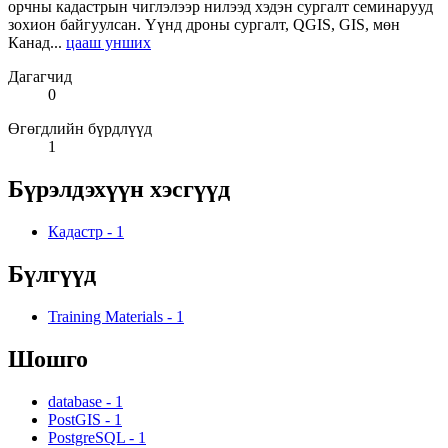
орчны кадастрын чиглэлээр нилээд хэдэн сургалт семинарууд
зохион байгуулсан. Үүнд дроны сургалт, QGIS, GIS, мөн
Канад...
цааш унших
Дагагчид
0
Өгөгдлийн бүрдлүүд
1
Бүрэлдэхүүн хэсгүүд
Кадастр
-
1
Бүлгүүд
Training Materials
-
1
Шошго
database
-
1
PostGIS
-
1
PostgreSQL
-
1