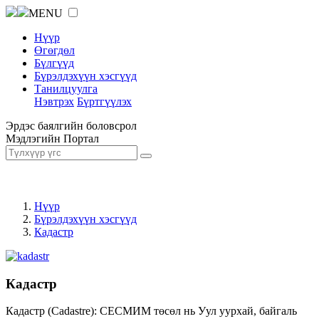
MENU
Нүүр
Өгөгдөл
Бүлгүүд
Бүрэлдэхүүн хэсгүүд
Танилцуулга
Нэвтрэх
Бүртгүүлэх
Эрдэс баялгийн боловсрол
Мэдлэгийн Портал
Нүүр
Бүрэлдэхүүн хэсгүүд
Кадастр
Кадастр
Кадастр (Cadastre): СЕСМИМ төсөл нь Уул уурхай, байгаль