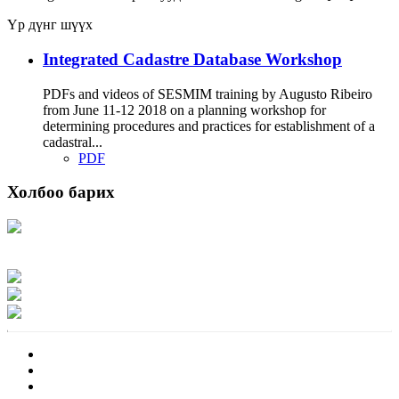
Үр дүнг шүүх
Integrated Cadastre Database Workshop
PDFs and videos of SESMIM training by Augusto Ribeiro
from June 11-12 2018 on a planning workshop for
determining procedures and practices for establishment of a
cadastral...
PDF
Холбоо барих
Хаяг: Ашигт малтмал, газрын тосны газар, Монгол Улс, Улаанбаатар хот
15170, Чингэлтэй дүүрэг, Барилгачдын талбай-3, Засгийн газрын XII байр,
баруун жигүүр
Факс: 976-11-310370
Вэб админ: 976-51-263915
Цахим шуудан: info@mrpam.gov.mn