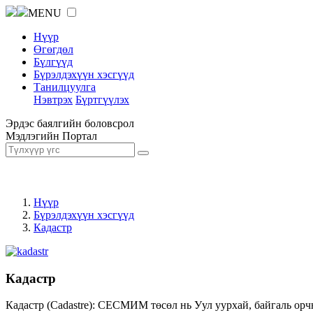
MENU
Нүүр
Өгөгдөл
Бүлгүүд
Бүрэлдэхүүн хэсгүүд
Танилцуулга
Нэвтрэх
Бүртгүүлэх
Эрдэс баялгийн боловсрол
Мэдлэгийн Портал
Нүүр
Бүрэлдэхүүн хэсгүүд
Кадастр
Кадастр
Кадастр (Cadastre): СЕСМИМ төсөл нь Уул уурхай, байгаль орч