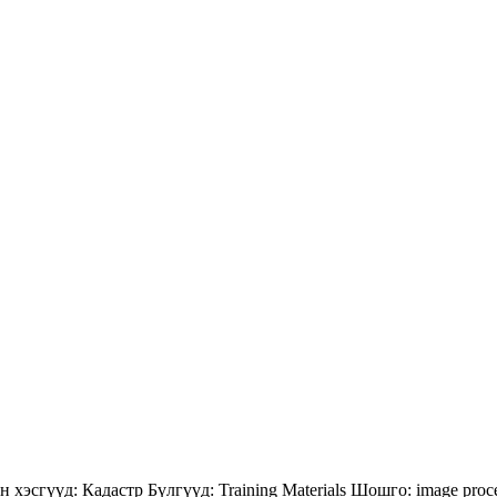
н хэсгүүд:
Кадастр
Бүлгүүд:
Training Materials
Шошго:
image proc