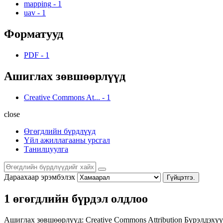
mapping
-
1
uav
-
1
Форматууд
PDF
-
1
Ашиглах зөвшөөрлүүд
Creative Commons At...
-
1
close
Өгөгдлийн бүрдлүүд
Үйл ажиллагааны урсгал
Танилцуулга
Дараахаар эрэмбэлэх
Гүйцэтгэ.
1 өгөгдлийн бүрдэл олдлоо
Ашиглах зөвшөөрлүүд:
Creative Commons Attribution
Бүрэлдэхүү