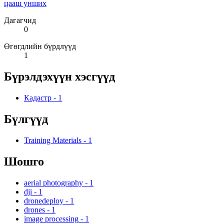
цааш унших
Дагагчид
0
Өгөгдлийн бүрдлүүд
1
Бүрэлдэхүүн хэсгүүд
Кадастр
-
1
Бүлгүүд
Training Materials
-
1
Шошго
aerial photography
-
1
dji
-
1
dronedeploy
-
1
drones
-
1
image processing
-
1