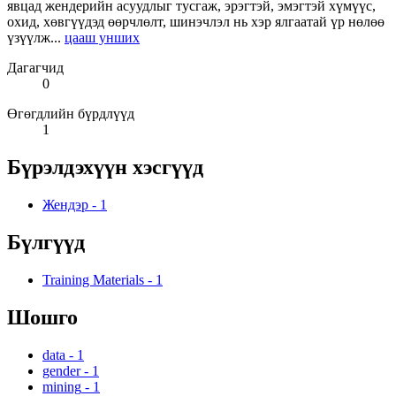
явцад жендерийн асуудлыг тусгаж, эрэгтэй, эмэгтэй хүмүүс,
охид, хөвгүүдэд өөрчлөлт, шинэчлэл нь хэр ялгаатай үр нөлөө
үзүүлж...
цааш унших
Дагагчид
0
Өгөгдлийн бүрдлүүд
1
Бүрэлдэхүүн хэсгүүд
Жендэр
-
1
Бүлгүүд
Training Materials
-
1
Шошго
data
-
1
gender
-
1
mining
-
1