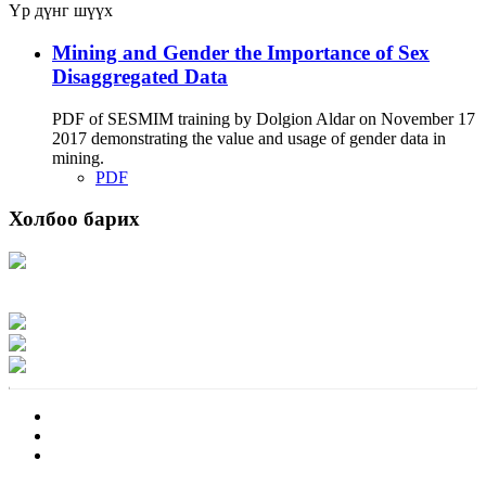
Үр дүнг шүүх
Mining and Gender the Importance of Sex
Disaggregated Data
PDF of SESMIM training by Dolgion Aldar on November 17
2017 demonstrating the value and usage of gender data in
mining.
PDF
Холбоо барих
Хаяг: Ашигт малтмал, газрын тосны газар, Монгол Улс, Улаанбаатар хот
15170, Чингэлтэй дүүрэг, Барилгачдын талбай-3, Засгийн газрын XII байр,
баруун жигүүр
Факс: 976-11-310370
Вэб админ: 976-51-263915
Цахим шуудан: info@mrpam.gov.mn