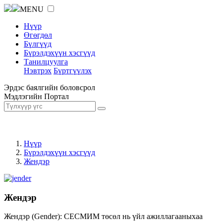
MENU
Нүүр
Өгөгдөл
Бүлгүүд
Бүрэлдэхүүн хэсгүүд
Танилцуулга
Нэвтрэх
Бүртгүүлэх
Эрдэс баялгийн боловсрол
Мэдлэгийн Портал
Нүүр
Бүрэлдэхүүн хэсгүүд
Жендэр
Жендэр
Жендэр (Gender): СЕСМИМ төсөл нь үйл ажиллагааныхаа