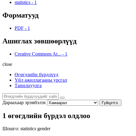
statistics
-
1
Форматууд
PDF
-
1
Ашиглах зөвшөөрлүүд
Creative Commons At...
-
1
close
Өгөгдлийн бүрдлүүд
Үйл ажиллагааны урсгал
Танилцуулга
Дараахаар эрэмбэлэх
Гүйцэтгэ.
1 өгөгдлийн бүрдэл олдлоо
Шошго:
statistics
gender