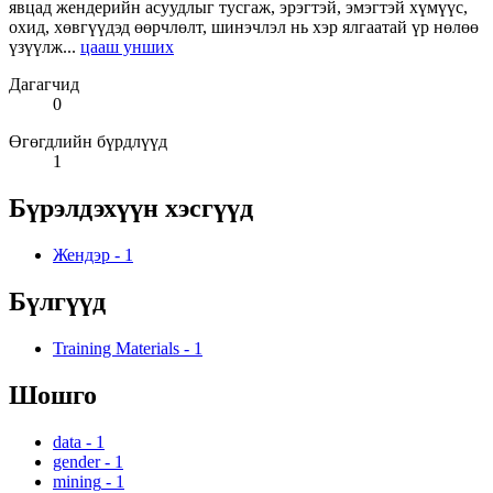
явцад жендерийн асуудлыг тусгаж, эрэгтэй, эмэгтэй хүмүүс,
охид, хөвгүүдэд өөрчлөлт, шинэчлэл нь хэр ялгаатай үр нөлөө
үзүүлж...
цааш унших
Дагагчид
0
Өгөгдлийн бүрдлүүд
1
Бүрэлдэхүүн хэсгүүд
Жендэр
-
1
Бүлгүүд
Training Materials
-
1
Шошго
data
-
1
gender
-
1
mining
-
1