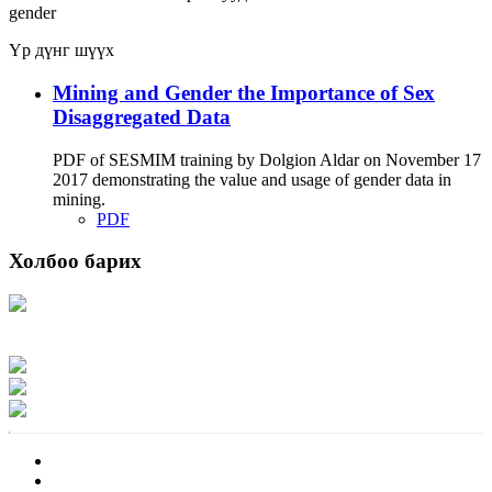
gender
Үр дүнг шүүх
Mining and Gender the Importance of Sex
Disaggregated Data
PDF of SESMIM training by Dolgion Aldar on November 17
2017 demonstrating the value and usage of gender data in
mining.
PDF
Холбоо барих
Хаяг: Ашигт малтмал, газрын тосны газар, Монгол Улс, Улаанбаатар хот
15170, Чингэлтэй дүүрэг, Барилгачдын талбай-3, Засгийн газрын XII байр,
баруун жигүүр
Факс: 976-11-310370
Вэб админ: 976-51-263915
Цахим шуудан: info@mrpam.gov.mn