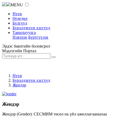
MENU
Нүүр
Өгөгдөл
Бүлгүүд
Бүрэлдэхүүн хэсгүүд
Танилцуулга
Нэвтрэх
Бүртгүүлэх
Эрдэс баялгийн боловсрол
Мэдлэгийн Портал
Нүүр
Бүрэлдэхүүн хэсгүүд
Жендэр
Жендэр
Жендэр (Gender): СЕСМИМ төсөл нь үйл ажиллагааныхаа