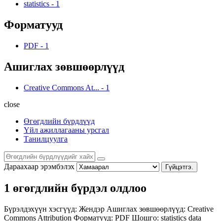
statistics
-
1
Форматууд
PDF
-
1
Ашиглах зөвшөөрлүүд
Creative Commons At...
-
1
close
Өгөгдлийн бүрдлүүд
Үйл ажиллагааны урсгал
Танилцуулга
Дараахаар эрэмбэлэх
Гүйцэтгэ.
1 өгөгдлийн бүрдэл олдлоо
Бүрэлдэхүүн хэсгүүд:
Жендэр
Ашиглах зөвшөөрлүүд:
Creative
Commons Attribution
Форматууд:
PDF
Шошго:
statistics
data