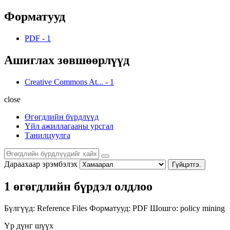
Форматууд
PDF
-
1
Ашиглах зөвшөөрлүүд
Creative Commons At...
-
1
close
Өгөгдлийн бүрдлүүд
Үйл ажиллагааны урсгал
Танилцуулга
Дараахаар эрэмбэлэх
Гүйцэтгэ.
1 өгөгдлийн бүрдэл олдлоо
Бүлгүүд:
Reference Files
Форматууд:
PDF
Шошго:
policy
mining
Үр дүнг шүүх