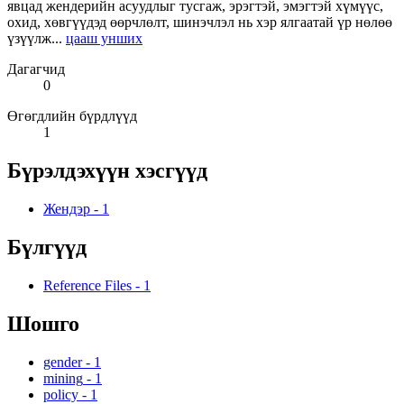
явцад жендерийн асуудлыг тусгаж, эрэгтэй, эмэгтэй хүмүүс,
охид, хөвгүүдэд өөрчлөлт, шинэчлэл нь хэр ялгаатай үр нөлөө
үзүүлж...
цааш унших
Дагагчид
0
Өгөгдлийн бүрдлүүд
1
Бүрэлдэхүүн хэсгүүд
Жендэр
-
1
Бүлгүүд
Reference Files
-
1
Шошго
gender
-
1
mining
-
1
policy
-
1