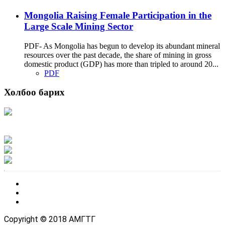
Mongolia Raising Female Participation in the
Large Scale Mining Sector
PDF- As Mongolia has begun to develop its abundant mineral
resources over the past decade, the share of mining in gross
domestic product (GDP) has more than tripled to around 20...
PDF
Холбоо барих
Хаяг: Ашигт малтмал, газрын тосны газар, Монгол Улс, Улаанбаатар хот
15170, Чингэлтэй дүүрэг, Барилгачдын талбай-3, Засгийн газрын XII байр,
баруун жигүүр
Факс: 976-11-310370
Вэб админ: 976-51-263915
Цахим шуудан: info@mrpam.gov.mn
Copyright © 2018 АМГТГ