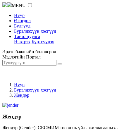
MENU
Нүүр
Өгөгдөл
Бүлгүүд
Бүрэлдэхүүн хэсгүүд
Танилцуулга
Нэвтрэх
Бүртгүүлэх
Эрдэс баялгийн боловсрол
Мэдлэгийн Портал
Нүүр
Бүрэлдэхүүн хэсгүүд
Жендэр
Жендэр
Жендэр (Gender): СЕСМИМ төсөл нь үйл ажиллагааныхаа