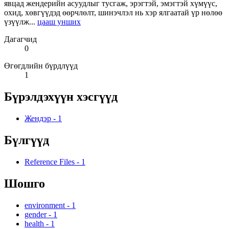
явцад жендерийн асуудлыг тусгаж, эрэгтэй, эмэгтэй хүмүүс,
охид, хөвгүүдэд өөрчлөлт, шинэчлэл нь хэр ялгаатай үр нөлөө
үзүүлж...
цааш унших
Дагагчид
0
Өгөгдлийн бүрдлүүд
1
Бүрэлдэхүүн хэсгүүд
Жендэр
-
1
Бүлгүүд
Reference Files
-
1
Шошго
environment
-
1
gender
-
1
health
-
1