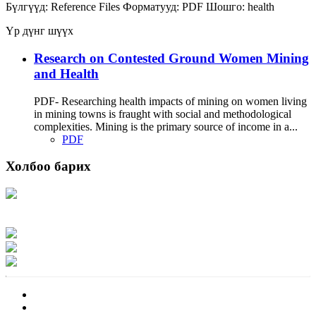
Бүлгүүд:
Reference Files
Форматууд:
PDF
Шошго:
health
Үр дүнг шүүх
Research on Contested Ground Women Mining
and Health
PDF- Researching health impacts of mining on women living
in mining towns is fraught with social and methodological
complexities. Mining is the primary source of income in a...
PDF
Холбоо барих
Хаяг: Ашигт малтмал, газрын тосны газар, Монгол Улс, Улаанбаатар хот
15170, Чингэлтэй дүүрэг, Барилгачдын талбай-3, Засгийн газрын XII байр,
баруун жигүүр
Факс: 976-11-310370
Вэб админ: 976-51-263915
Цахим шуудан: info@mrpam.gov.mn