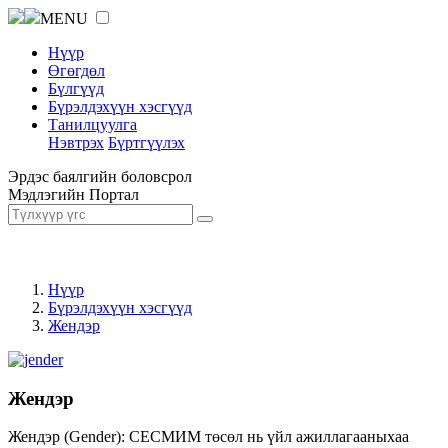
MENU
Нүүр
Өгөгдөл
Бүлгүүд
Бүрэлдэхүүн хэсгүүд
Танилцуулга
Нэвтрэх
Бүртгүүлэх
Эрдэс баялгийн боловсрол
Мэдлэгийн Портал
Нүүр
Бүрэлдэхүүн хэсгүүд
Жендэр
Жендэр
Жендэр (Gender): СЕСМИМ төсөл нь үйл ажиллагааныхаа