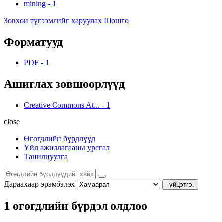
mining
-
1
Зөвхөн түгээмлийг харуулах Шошго
Форматууд
PDF
-
1
Ашиглах зөвшөөрлүүд
Creative Commons At...
-
1
close
Өгөгдлийн бүрдлүүд
Үйл ажиллагааны урсгал
Танилцуулга
Дараахаар эрэмбэлэх
Гүйцэтгэ.
1 өгөгдлийн бүрдэл олдлоо