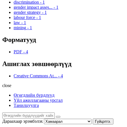
discrimination
-
1
gender impact asses...
-
1
gender strategy
-
1
labour force
-
1
law
-
1
mining
-
1
Форматууд
PDF
-
4
Ашиглах зөвшөөрлүүд
Creative Commons At...
-
4
close
Өгөгдлийн бүрдлүүд
Үйл ажиллагааны урсгал
Танилцуулга
Дараахаар эрэмбэлэх
Гүйцэтгэ.