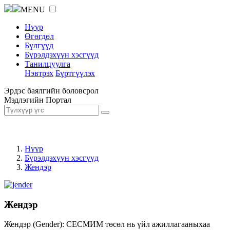
MENU
Нүүр
Өгөгдөл
Бүлгүүд
Бүрэлдэхүүн хэсгүүд
Танилцуулга
Нэвтрэх
Бүртгүүлэх
Эрдэс баялгийн боловсрол
Мэдлэгийн Портал
Нүүр
Бүрэлдэхүүн хэсгүүд
Жендэр
Жендэр
Жендэр (Gender): СЕСМИМ төсөл нь үйл ажиллагааныхаа