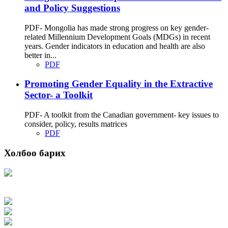
and Policy Suggestions
PDF- Mongolia has made strong progress on key gender-
related Millennium Development Goals (MDGs) in recent
years. Gender indicators in education and health are also
better in...
PDF
Promoting Gender Equality in the Extractive
Sector- a Toolkit
PDF- A toolkit from the Canadian government- key issues to
consider, policy, results matrices
PDF
Холбоо барих
Хаяг: Ашигт малтмал, газрын тосны газар, Монгол Улс, Улаанбаатар хот
15170, Чингэлтэй дүүрэг, Барилгачдын талбай-3, Засгийн газрын XII байр,
баруун жигүүр
Факс: 976-11-310370
Вэб админ: 976-51-263915
Цахим шуудан: info@mrpam.gov.mn