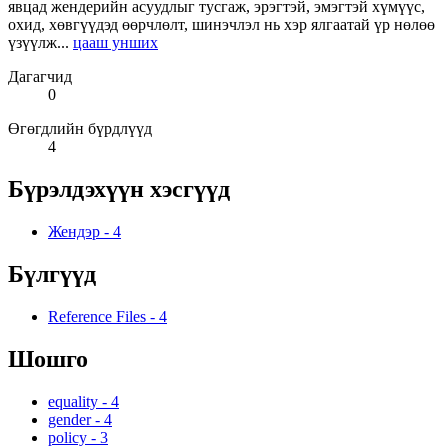
явцад жендерийн асуудлыг тусгаж, эрэгтэй, эмэгтэй хүмүүс,
охид, хөвгүүдэд өөрчлөлт, шинэчлэл нь хэр ялгаатай үр нөлөө
үзүүлж...
цааш унших
Дагагчид
0
Өгөгдлийн бүрдлүүд
4
Бүрэлдэхүүн хэсгүүд
Жендэр
-
4
Бүлгүүд
Reference Files
-
4
Шошго
equality
-
4
gender
-
4
policy
-
3