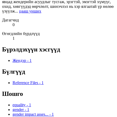
явцад жендерийн асуудлыг тусгаж, эрэгтэй, эмэгтэй хүмүүс,
охид, хөвгүүдэд өөрчлөлт, шинэчлэл нь хэр ялгаатай үр нөлөө
үзүүлж...
цааш унших
Дагагчид
0
Өгөгдлийн бүрдлүүд
1
Бүрэлдэхүүн хэсгүүд
Жендэр
-
1
Бүлгүүд
Reference Files
-
1
Шошго
equality
-
1
gender
-
1
gender impact asses...
-
1