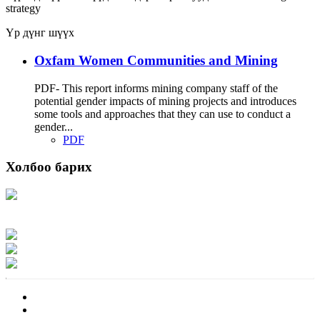
strategy
Үр дүнг шүүх
Oxfam Women Communities and Mining
PDF- This report informs mining company staff of the
potential gender impacts of mining projects and introduces
some tools and approaches that they can use to conduct a
gender...
PDF
Холбоо барих
Хаяг: Ашигт малтмал, газрын тосны газар, Монгол Улс, Улаанбаатар хот
15170, Чингэлтэй дүүрэг, Барилгачдын талбай-3, Засгийн газрын XII байр,
баруун жигүүр
Факс: 976-11-310370
Вэб админ: 976-51-263915
Цахим шуудан: info@mrpam.gov.mn