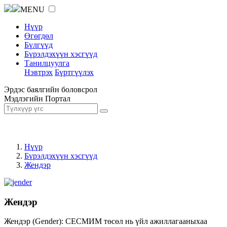
MENU
Нүүр
Өгөгдөл
Бүлгүүд
Бүрэлдэхүүн хэсгүүд
Танилцуулга
Нэвтрэх
Бүртгүүлэх
Эрдэс баялгийн боловсрол
Мэдлэгийн Портал
Нүүр
Бүрэлдэхүүн хэсгүүд
Жендэр
Жендэр
Жендэр (Gender): СЕСМИМ төсөл нь үйл ажиллагааныхаа