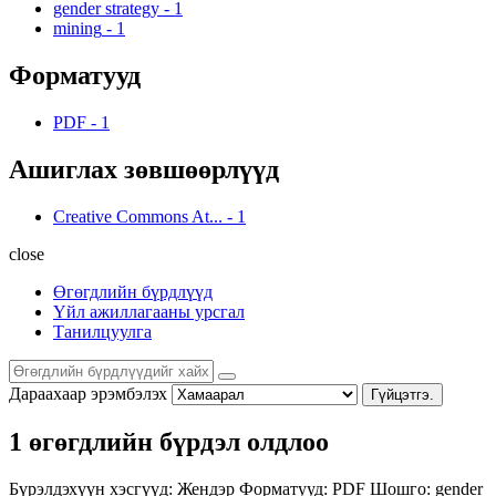
gender strategy
-
1
mining
-
1
Форматууд
PDF
-
1
Ашиглах зөвшөөрлүүд
Creative Commons At...
-
1
close
Өгөгдлийн бүрдлүүд
Үйл ажиллагааны урсгал
Танилцуулга
Дараахаар эрэмбэлэх
Гүйцэтгэ.
1 өгөгдлийн бүрдэл олдлоо
Бүрэлдэхүүн хэсгүүд:
Жендэр
Форматууд:
PDF
Шошго:
gender