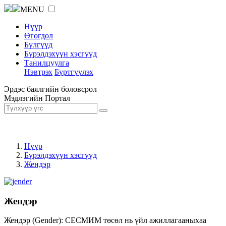
MENU
Нүүр
Өгөгдөл
Бүлгүүд
Бүрэлдэхүүн хэсгүүд
Танилцуулга
Нэвтрэх
Бүртгүүлэх
Эрдэс баялгийн боловсрол
Мэдлэгийн Портал
Нүүр
Бүрэлдэхүүн хэсгүүд
Жендэр
Жендэр
Жендэр (Gender): СЕСМИМ төсөл нь үйл ажиллагааныхаа