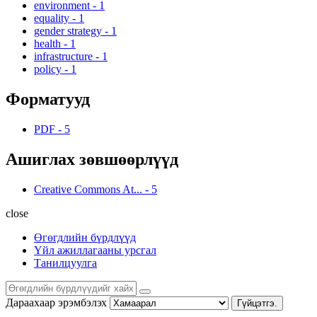
environment
-
1
equality
-
1
gender strategy
-
1
health
-
1
infrastructure
-
1
policy
-
1
Форматууд
PDF
-
5
Ашиглах зөвшөөрлүүд
Creative Commons At...
-
5
close
Өгөгдлийн бүрдлүүд
Үйл ажиллагааны урсгал
Танилцуулга
Дараахаар эрэмбэлэх
Гүйцэтгэ.