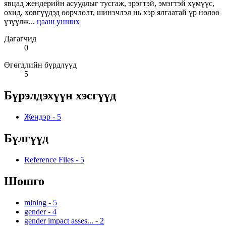
явцад жендерийн асуудлыг тусгаж, эрэгтэй, эмэгтэй хүмүүс,
охид, хөвгүүдэд өөрчлөлт, шинэчлэл нь хэр ялгаатай үр нөлөө
үзүүлж...
цааш унших
Дагагчид
0
Өгөгдлийн бүрдлүүд
5
Бүрэлдэхүүн хэсгүүд
Жендэр
-
5
Бүлгүүд
Reference Files
-
5
Шошго
mining
-
5
gender
-
4
gender impact asses...
-
2