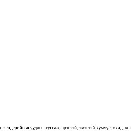
ендерийн асуудлыг тусгаж, эрэгтэй, эмэгтэй хүмүүс, охид, хөвг