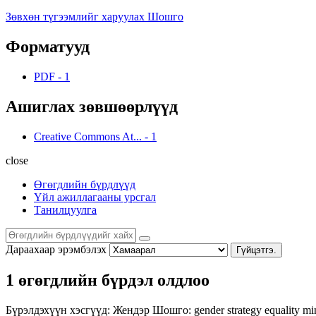
Зөвхөн түгээмлийг харуулах Шошго
Форматууд
PDF
-
1
Ашиглах зөвшөөрлүүд
Creative Commons At...
-
1
close
Өгөгдлийн бүрдлүүд
Үйл ажиллагааны урсгал
Танилцуулга
Дараахаар эрэмбэлэх
Гүйцэтгэ.
1 өгөгдлийн бүрдэл олдлоо
Бүрэлдэхүүн хэсгүүд:
Жендэр
Шошго:
gender strategy
equality
mi