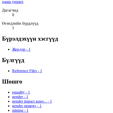
цааш унших
Дагагчид
0
Өгөгдлийн бүрдлүүд
1
Бүрэлдэхүүн хэсгүүд
Жендэр
-
1
Бүлгүүд
Reference Files
-
1
Шошго
equality
-
1
gender
-
1
gender impact asses...
-
1
gender strategy
-
1
mining
-
1