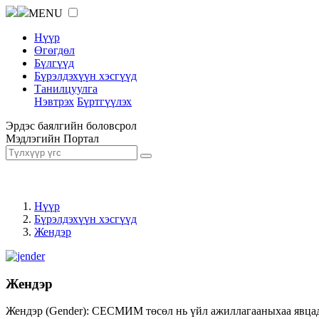
MENU
Нүүр
Өгөгдөл
Бүлгүүд
Бүрэлдэхүүн хэсгүүд
Танилцуулга
Нэвтрэх
Бүртгүүлэх
Эрдэс баялгийн боловсрол
Мэдлэгийн Портал
Нүүр
Бүрэлдэхүүн хэсгүүд
Жендэр
Жендэр
Жендэр (Gender): СЕСМИМ төсөл нь үйл ажиллагааныхаа явцад ж