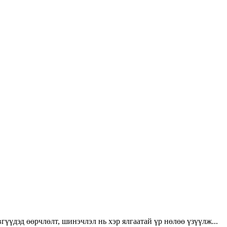
үүдэд өөрчлөлт, шинэчлэл нь хэр ялгаатай үр нөлөө үзүүлж...