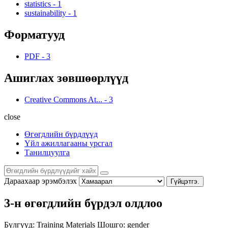
statistics
-
1
sustainability
-
1
Форматууд
PDF
-
3
Ашиглах зөвшөөрлүүд
Creative Commons At...
-
3
close
Өгөгдлийн бүрдлүүд
Үйл ажиллагааны урсгал
Танилцуулга
Дараахаар эрэмбэлэх
Гүйцэтгэ.
3-н өгөгдлийн бүрдэл олдлоо
Бүлгүүд:
Training Materials
Шошго:
gender