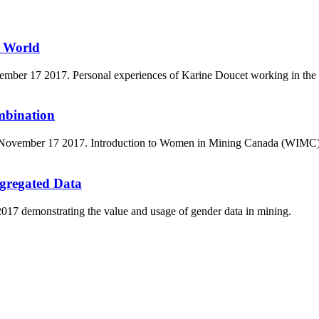
g World
er 17 2017. Personal experiences of Karine Doucet working in the mi
mbination
vember 17 2017. Introduction to Women in Mining Canada (WIMC), impor
gregated Data
7 demonstrating the value and usage of gender data in mining.
5170, Чингэлтэй дүүрэг, Барилгачдын талбай-3, Засгийн газрын XII байр, бару