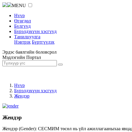
MENU
Нүүр
Өгөгдөл
Бүлгүүд
Бүрэлдэхүүн хэсгүүд
Танилцуулга
Нэвтрэх
Бүртгүүлэх
Эрдэс баялгийн боловсрол
Мэдлэгийн Портал
Нүүр
Бүрэлдэхүүн хэсгүүд
Жендэр
Жендэр
Жендэр (Gender): СЕСМИМ төсөл нь үйл ажиллагааныхаа явцад ж