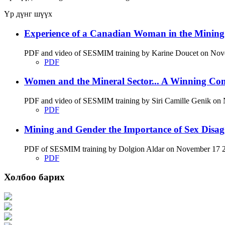
Үр дүнг шүүх
Experience of a Canadian Woman in the Minin
PDF and video of SESMIM training by Karine Doucet on Novemb
PDF
Women and the Mineral Sector... A Winning Co
PDF and video of SESMIM training by Siri Camille Genik on No
PDF
Mining and Gender the Importance of Sex Disag
PDF of SESMIM training by Dolgion Aldar on November 17 201
PDF
Холбоо барих
Хаяг: Ашигт малтмал, газрын тосны газар, Монгол Улс, Улаанбаатар хот 1
Факс: 976-11-310370
Вэб админ: 976-51-263915