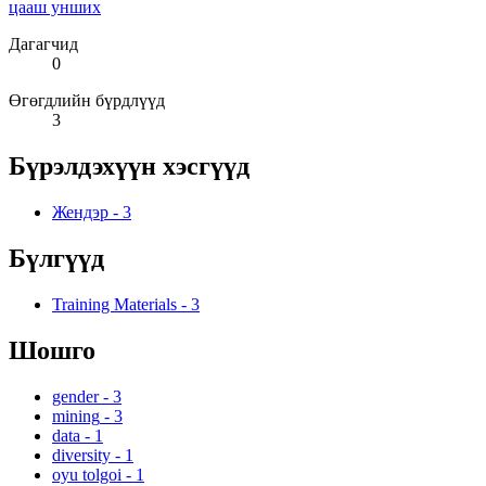
цааш унших
Дагагчид
0
Өгөгдлийн бүрдлүүд
3
Бүрэлдэхүүн хэсгүүд
Жендэр
-
3
Бүлгүүд
Training Materials
-
3
Шошго
gender
-
3
mining
-
3
data
-
1
diversity
-
1
oyu tolgoi
-
1