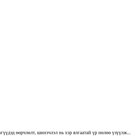
үүдэд өөрчлөлт, шинэчлэл нь хэр ялгаатай үр нөлөө үзүүлж...