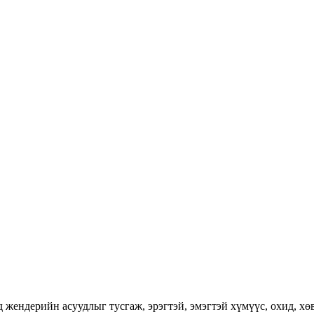
ендерийн асуудлыг тусгаж, эрэгтэй, эмэгтэй хүмүүс, охид, хөвг