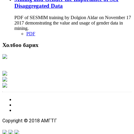
Disaggregated Data
PDF of SESMIM training by Dolgion Aldar on November 17
2017 demonstrating the value and usage of gender data in
mining.
PDF
Холбоо барих
Хаяг: Ашигт малтмал, газрын тосны газар, Монгол Улс, Улаанбаатар хот
15170, Чингэлтэй дүүрэг, Барилгачдын талбай-3, Засгийн газрын XII байр,
баруун жигүүр
Факс: 976-11-310370
Вэб админ: 976-51-263915
Цахим шуудан: info@mrpam.gov.mn
Copyright © 2018 АМГТГ