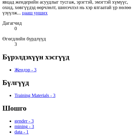
явцад жендерийн асуудлыг тусгаж, эрэгтэй, эмэгтэй хүмүүс,
охид, хөвгүүдэд өөрчлөлт, шинэчлэл нь хэр ялгаатай үр нөлөө
үзүүлж...
цааш унших
Дагагчид
0
Өгөгдлийн бүрдлүүд
3
Бүрэлдэхүүн хэсгүүд
Жендэр
-
3
Бүлгүүд
Training Materials
-
3
Шошго
gender
-
3
mining
-
3
data
-
1