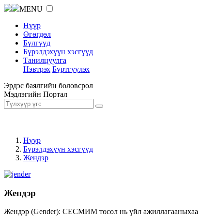
MENU
Нүүр
Өгөгдөл
Бүлгүүд
Бүрэлдэхүүн хэсгүүд
Танилцуулга
Нэвтрэх
Бүртгүүлэх
Эрдэс баялгийн боловсрол
Мэдлэгийн Портал
Нүүр
Бүрэлдэхүүн хэсгүүд
Жендэр
Жендэр
Жендэр (Gender): СЕСМИМ төсөл нь үйл ажиллагааныхаа