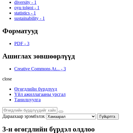
diversity
-
1
oyu tolgoi
-
1
statistics
-
1
sustainability
-
1
Форматууд
PDF
-
3
Ашиглах зөвшөөрлүүд
Creative Commons At...
-
3
close
Өгөгдлийн бүрдлүүд
Үйл ажиллагааны урсгал
Танилцуулга
Дараахаар эрэмбэлэх
Гүйцэтгэ.
3-н өгөгдлийн бүрдэл олдлоо